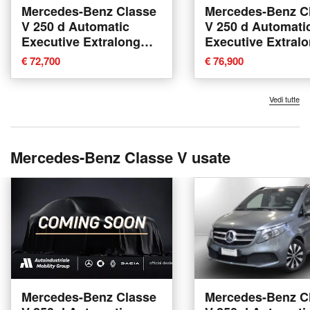
Mercedes-Benz Classe
Mercedes-Benz C
V 250 d Automatic
V 250 d Automati
Executive Extralong
Executive Extral
nuova a Bologna
nuova a Bologna
€ 72,700
€ 76,900
Vedi tutte
Mercedes-Benz Classe V usate
Mercedes-Benz Classe
Mercedes-Benz C