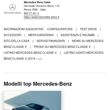
Mercedes Benz Italia
Via Giulio Vincenzo Bona, 110
Roma (RM) - Italia
800 77 44 11
https://www.mercedes-benz.it
INFORMAZIONI AGGIUNTIVE
CONFIGURATORE
|
TEST DRIVE
|
ACCESSORI
|
MERCHANDISING
|
ASSISTENZA E RICAMBI
|
SITO DELLA CASA
|
SERVIZI FINANZIARI
|
NEWS SU MERCEDES-
BENZ CLASSE V
|
PROVE SU MERCEDES-BENZ CLASSE V
|
LISTINO MERCEDES-BENZ CLASSE V
|
LISTINO USATO MERCEDES-
BENZ CLASSE V (2014-->>)
Modelli top Mercedes-Benz