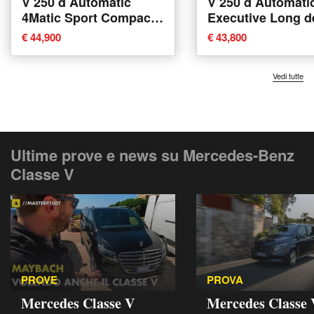
V 250 d Automatic
V 250 d Automati
4Matic Sport Compact
Executive Long d
del 2022 usata a
2021 usata a Piov
€ 44,900
€ 43,800
Bolzano
Sacco
Vedi tutte
Ultime prove e news su Mercedes-Benz
Classe V
PROVE
PROVA
Mercedes Classe V
Mercedes Classe 