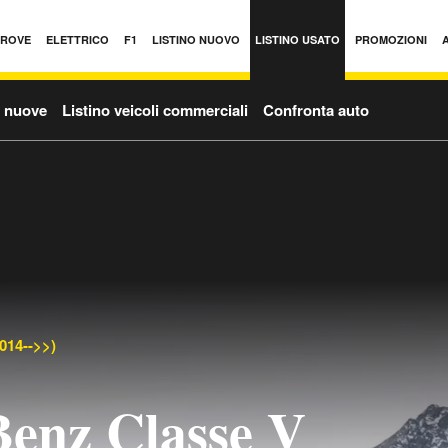
PROVE
ELETTRICO
F1
LISTINO NUOVO
LISTINO USATO
PROMOZIONI
o nuove
Listino veicoli commerciali
Confronta auto
014-->>)
enz Classe V