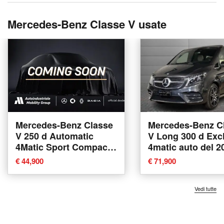
Mercedes-Benz Classe V usate
Mercedes-Benz Classe
Mercedes-Benz C
V 250 d Automatic
V Long 300 d Exc
4Matic Sport Compact
4matic auto del 2
del 2022 usata a
usata a Bologna
€ 44,900
€ 71,900
Bolzano
Vedi tutte