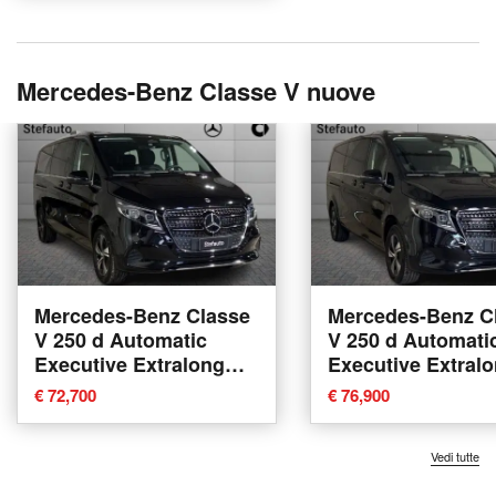
Mercedes-Benz Classe V nuove
Mercedes-Benz Classe
Mercedes-Benz C
V 250 d Automatic
V 250 d Automati
Executive Extralong
Executive Extral
nuova a Bologna
nuova a Bologna
€ 72,700
€ 76,900
Vedi tutte