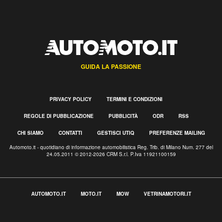
GUIDA LA PASSIONE
PRIVACY POLICY
TERMINI E CONDIZIONI
REGOLE DI PUBBLICAZIONE
PUBBLICITÀ
ODR
RSS
CHI SIAMO
CONTATTI
GESTISCI UTIQ
PREFERENZE MAILING
Automoto.it - quotidiano di informazione automobilistica Reg. Trib. di Milano Num. 277 del
24.05.2011 © 2012-2026 CRM S.r.l. P.Iva 11921100159
AUTOMOTO.IT
MOTO.IT
MOW
VETRINAMOTORI.IT