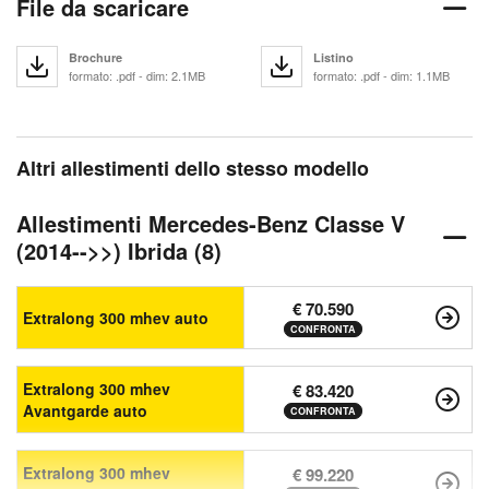
File da scaricare
Brochure
Listino
formato: .pdf - dim: 2.1MB
formato: .pdf - dim: 1.1MB
Altri allestimenti dello stesso modello
Allestimenti Mercedes-Benz Classe V
(2014-->>) Ibrida (8)
€ 70.590
Extralong 300 mhev auto
CONFRONTA
Extralong 300 mhev
€ 83.420
Avantgarde auto
CONFRONTA
Extralong 300 mhev
€ 99.220