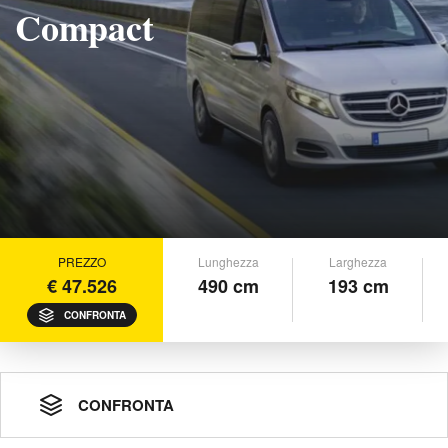
Compact
PREZZO
Lunghezza
Larghezza
€ 47.526
490 cm
193 cm
CONFRONTA
CONFRONTA