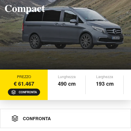
Compact
PREZZO
Lunghezza
Larghezza
€ 61.467
490 cm
193 cm
CONFRONTA
CONFRONTA