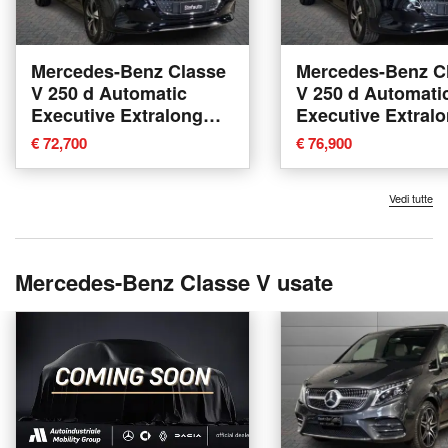
Mercedes-Benz Classe
Mercedes-Benz C
V 250 d Automatic
V 250 d Automati
Executive Extralong
Executive Extral
nuova a Bologna
nuova a Bologna
€ 72,700
€ 76,900
Vedi tutte
Mercedes-Benz Classe V usate