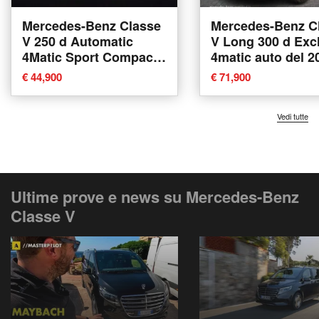
Mercedes-Benz Classe
Mercedes-Benz C
V 250 d Automatic
V Long 300 d Exc
4Matic Sport Compact
4matic auto del 2
del 2022 usata a
usata a Bologna
€ 44,900
€ 71,900
Bolzano
Vedi tutte
Ultime prove e news su Mercedes-Benz
Classe V