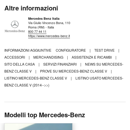
Altre informazioni
Mercedes Benz Italia
Via Giulio Vincenzo Bona, 110
Roma (RM) - Italia
800 77 44 11
https://www.mercedes-benz.it
INFORMAZIONI AGGIUNTIVE
CONFIGURATORE
|
TEST DRIVE
|
ACCESSORI
|
MERCHANDISING
|
ASSISTENZA E RICAMBI
|
SITO DELLA CASA
|
SERVIZI FINANZIARI
|
NEWS SU MERCEDES-
BENZ CLASSE V
|
PROVE SU MERCEDES-BENZ CLASSE V
|
LISTINO MERCEDES-BENZ CLASSE V
|
LISTINO USATO MERCEDES-
BENZ CLASSE V (2014-->>)
Modelli top Mercedes-Benz