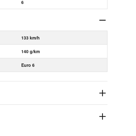
6
133 km/h
140 g/km
Euro 6