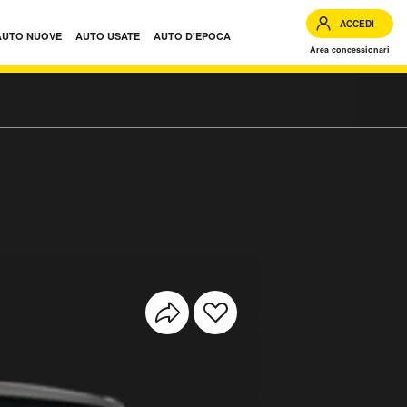
ACCEDI
AUTO NUOVE
AUTO USATE
AUTO D'EPOCA
Area concessionari