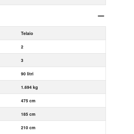
Telaio
2
3
90 litri
1.694 kg
475 cm
185 cm
210 cm