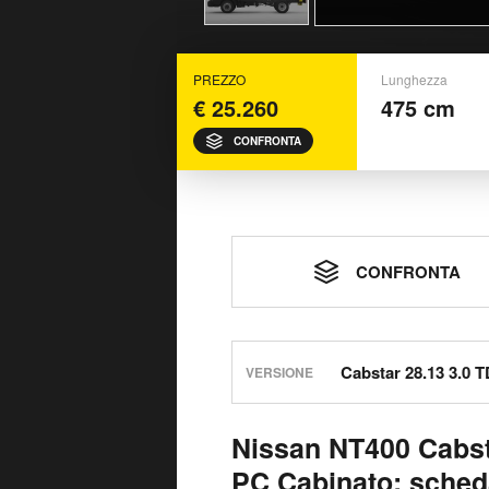
PREZZO
Lunghezza
€ 25.260
475 cm
CONFRONTA
CONFRONTA
VERSIONE
Nissan NT400 Cabst
PC Cabinato: sched