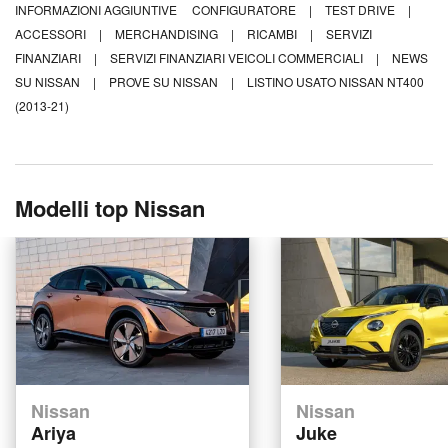
INFORMAZIONI AGGIUNTIVE
CONFIGURATORE
|
TEST DRIVE
|
ACCESSORI
|
MERCHANDISING
|
RICAMBI
|
SERVIZI
FINANZIARI
|
SERVIZI FINANZIARI VEICOLI COMMERCIALI
|
NEWS
SU NISSAN
|
PROVE SU NISSAN
|
LISTINO USATO NISSAN NT400
(2013-21)
Modelli top Nissan
Nissan
Nissan
Ariya
Juke