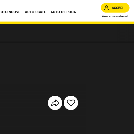
ACCEDI
AUTO NUOVE
AUTO USATE
AUTO D'EPOCA
Area concessionari