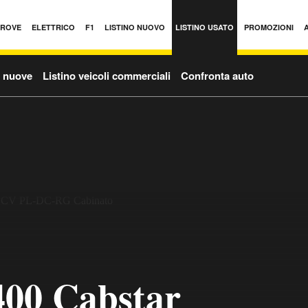
PROVE
ELETTRICO
F1
LISTINO NUOVO
LISTINO USATO
PROMOZIONI
o nuove
Listino veicoli commerciali
Confronta auto
400 Cabstar