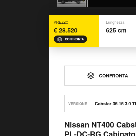
PREZZO
Lunghezza
€ 28.520
625 cm
CONFRONTA
CONFRONTA
VERSIONE
Nissan NT400 Cabst
PL-DC-RG Cabinato: