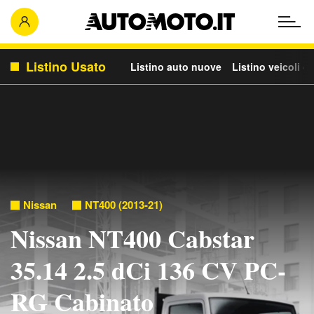
Listino Usato
Listino auto nuove
Listino veicoli c
Nissan
NT400 (2013-21)
Nissan NT400 Cabstar
35.14 2.5 dCi 136 CV PC-
RG Cabinato