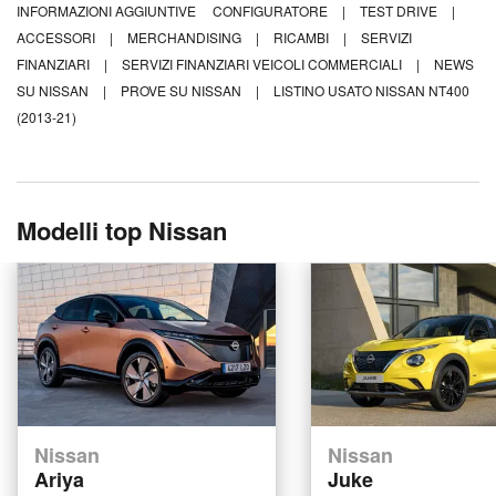
INFORMAZIONI AGGIUNTIVE
CONFIGURATORE
|
TEST DRIVE
|
ACCESSORI
|
MERCHANDISING
|
RICAMBI
|
SERVIZI
FINANZIARI
|
SERVIZI FINANZIARI VEICOLI COMMERCIALI
|
NEWS
SU NISSAN
|
PROVE SU NISSAN
|
LISTINO USATO NISSAN NT400
(2013-21)
Modelli top Nissan
Nissan
Nissan
Ariya
Juke