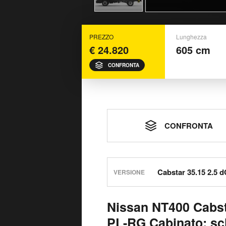
PREZZO
Lunghezza
€ 24.820
605 cm
CONFRONTA
CONFRONTA
VERSIONE
Nissan NT400 Cabst
PL-RG Cabinato: sc