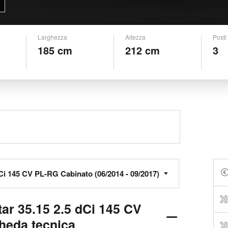
Larghezza
Altezza
Posti
185 cm
212 cm
3
ar 35.15 2.5 dCi 145 CV
heda tecnica