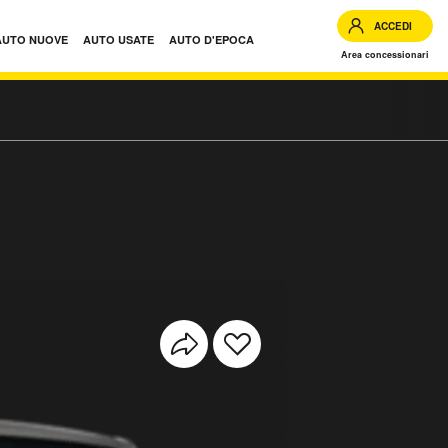
ACCEDI
AUTO NUOVE
AUTO USATE
AUTO D'EPOCA
Area concessionari