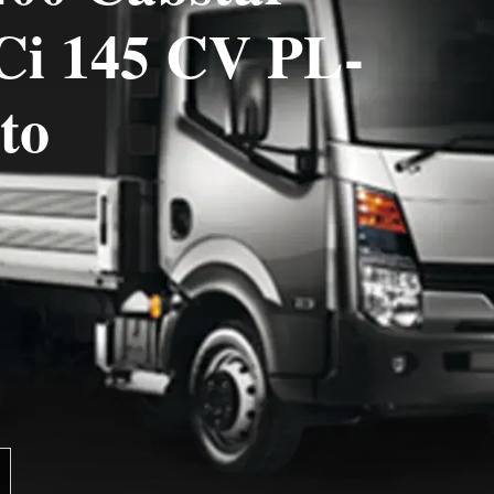
dCi 145 CV PL-
to