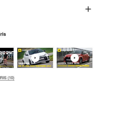
ris
IS (10)