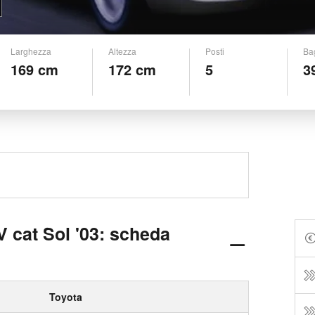
Larghezza
Altezza
Posti
Ba
169 cm
172 cm
5
3
V cat Sol '03: scheda
Toyota