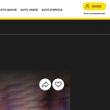
ACCEDI
AUTO NUOVE
AUTO USATE
AUTO D'EPOCA
Area concessionari