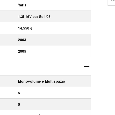
Yaris
1.3i 16V cat Sol '03
14.550 €
2003
2005
Monovolume e Multispazio
5
5