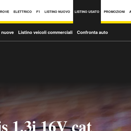
PROVE
ELETTRICO
F1
LISTINO NUOVO
LISTINO USATO
PROMOZIONI
o nuove
Listino veicoli commerciali
Confronta auto
s 1.3i 16V cat