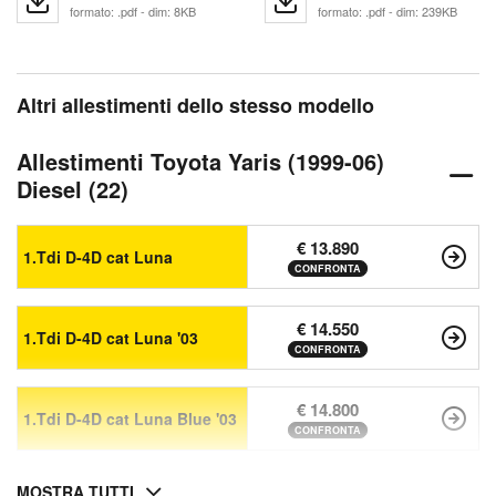
formato: .pdf - dim: 8KB
formato: .pdf - dim: 239KB
Altri allestimenti dello stesso modello
Allestimenti Toyota Yaris (1999-06)
Diesel (22)
€ 13.890
1.Tdi D-4D cat Luna
CONFRONTA
€ 14.550
1.Tdi D-4D cat Luna '03
CONFRONTA
€ 14.800
1.Tdi D-4D cat Luna Blue '03
CONFRONTA
MOSTRA TUTTI