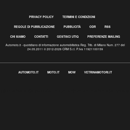
PRIVACY POLICY
TERMINI E CONDIZIONI
REGOLE DI PUBBLICAZIONE
PUBBLICITÀ
ODR
RSS
CHI SIAMO
CONTATTI
GESTISCI UTIQ
PREFERENZE MAILING
Automoto.it - quotidiano di informazione automobilistica Reg. Trib. di Milano Num. 277 del
24.05.2011 © 2012-2026 CRM S.r.l. P.Iva 11921100159
AUTOMOTO.IT
MOTO.IT
MOW
VETRINAMOTORI.IT
Informativa sulla raccolta
Le tue preferenze relative alla privacy