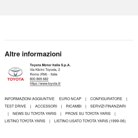
Altre informazioni
Toyota Motor Italia S.p.A.
Via Kiiciro Toyoda, 2
Roma (RM) - Italia
800 869 682
https://www.toyota.it/
INFORMAZIONI AGGIUNTIVE
EURO NCAP
|
CONFIGURATORE
|
TEST DRIVE
|
ACCESSORI
|
RICAMBI
|
SERVIZI FINANZIARI
|
NEWS SU TOYOTA YARIS
|
PROVE SU TOYOTA YARIS
|
LISTINO TOYOTA YARIS
|
LISTINO USATO TOYOTA YARIS (1999-06)