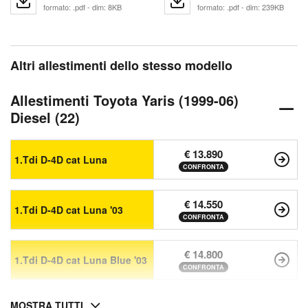
formato: .pdf - dim: 8KB
formato: .pdf - dim: 239KB
Altri allestimenti dello stesso modello
Allestimenti Toyota Yaris (1999-06)
Diesel (22)
€ 13.890
1.Tdi D-4D cat Luna
CONFRONTA
€ 14.550
1.Tdi D-4D cat Luna '03
CONFRONTA
€ 14.800
1.Tdi D-4D cat Luna Blue '03
CONFRONTA
MOSTRA TUTTI