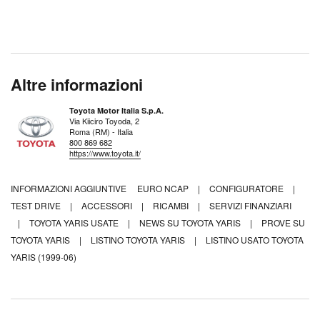
Altre informazioni
Toyota Motor Italia S.p.A.
Via Kiiciro Toyoda, 2
Roma (RM) - Italia
800 869 682
https://www.toyota.it/
INFORMAZIONI AGGIUNTIVE
EURO NCAP
|
CONFIGURATORE
|
TEST DRIVE
|
ACCESSORI
|
RICAMBI
|
SERVIZI FINANZIARI
|
TOYOTA YARIS USATE
|
NEWS SU TOYOTA YARIS
|
PROVE SU
TOYOTA YARIS
|
LISTINO TOYOTA YARIS
|
LISTINO USATO TOYOTA
YARIS (1999-06)