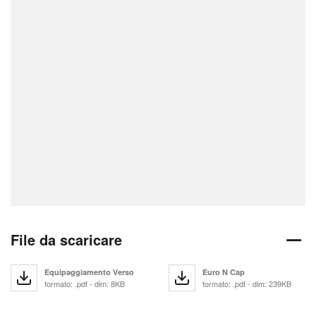
File da scaricare
Equipaggiamento Verso
Euro N Cap
formato: .pdf - dim: 8KB
formato: .pdf - dim: 239KB