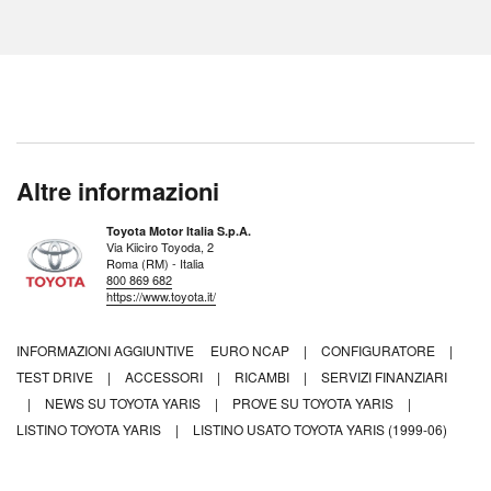
Altre informazioni
Toyota Motor Italia S.p.A.
Via Kiiciro Toyoda, 2
Roma (RM) - Italia
800 869 682
https://www.toyota.it/
INFORMAZIONI AGGIUNTIVE
EURO NCAP
|
CONFIGURATORE
|
TEST DRIVE
|
ACCESSORI
|
RICAMBI
|
SERVIZI FINANZIARI
|
NEWS SU TOYOTA YARIS
|
PROVE SU TOYOTA YARIS
|
LISTINO TOYOTA YARIS
|
LISTINO USATO TOYOTA YARIS (1999-06)