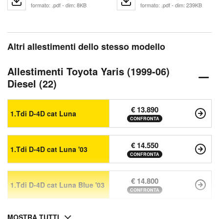
formato: .pdf - dim: 8KB
formato: .pdf - dim: 239KB
Altri allestimenti dello stesso modello
Allestimenti Toyota Yaris (1999-06)
Diesel (22)
€ 13.890
1.Tdi D-4D cat Luna
CONFRONTA
€ 14.550
1.Tdi D-4D cat Luna '03
CONFRONTA
€ 14.800
1.Tdi D-4D cat Luna Blue '03
CONFRONTA
MOSTRA TUTTI