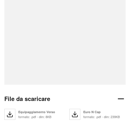
File da scaricare
Equipaggiamento Verso
Euro N Cap
formato: .pdf - dim: 8KB
formato: .pdf - dim: 239KB