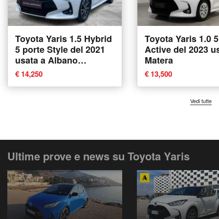
Toyota Yaris 1.5 Hybrid
Toyota Yaris 1.0 5
5 porte Style del 2021
Active del 2023 u
usata a Albano
Matera
Vercellese
€ 14,250
€ 13,500
Vedi tutte
Ultime prove e news su Toyota Yaris