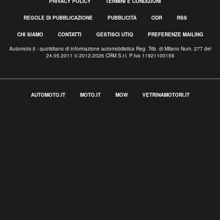
PRIVACY POLICY
TERMINI E CONDIZIONI
REGOLE DI PUBBLICAZIONE
PUBBLICITÀ
ODR
RSS
CHI SIAMO
CONTATTI
GESTISCI UTIQ
PREFERENZE MAILING
Automoto.it - quotidiano di informazione automobilistica Reg. Trib. di Milano Num. 277 del
24.05.2011 © 2012-2026 CRM S.r.l. P.Iva 11921100159
AUTOMOTO.IT
MOTO.IT
MOW
VETRINAMOTORI.IT
Informativa sulla raccolta
Le tue preferenze relative alla privacy