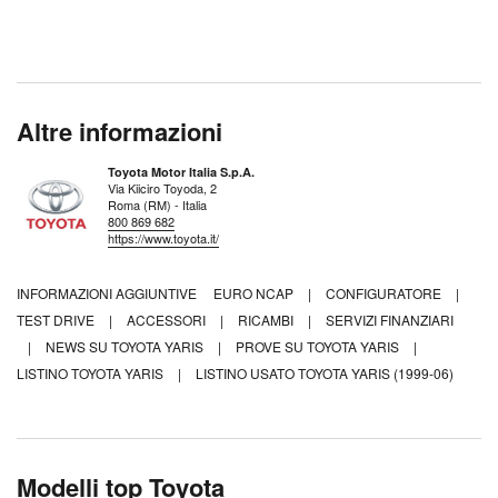
Altre informazioni
Toyota Motor Italia S.p.A.
Via Kiiciro Toyoda, 2
Roma (RM) - Italia
800 869 682
https://www.toyota.it/
INFORMAZIONI AGGIUNTIVE
EURO NCAP
|
CONFIGURATORE
|
TEST DRIVE
|
ACCESSORI
|
RICAMBI
|
SERVIZI FINANZIARI
|
NEWS SU TOYOTA YARIS
|
PROVE SU TOYOTA YARIS
|
LISTINO TOYOTA YARIS
|
LISTINO USATO TOYOTA YARIS (1999-06)
Modelli top Toyota