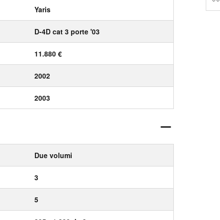
Yaris
D-4D cat 3 porte '03
11.880 €
2002
2003
Due volumi
3
5