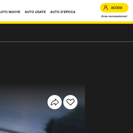
ACCEDI
AUTO NUOVE
AUTO USATE
AUTO D'EPOCA
Area concessionari