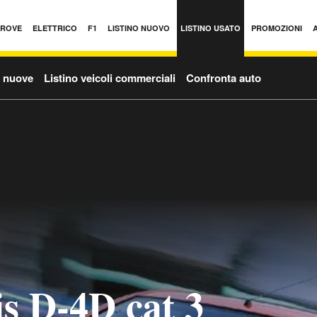
PROVE
ELETTRICO
F1
LISTINO NUOVO
LISTINO USATO
PROMOZIONI
o nuove
Listino veicoli commerciali
Confronta auto
is D-4D cat 3