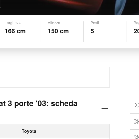
Larghezza
Altezza
Posti
Ba
166 cm
150 cm
5
2
at 3 porte '03: scheda
Toyota