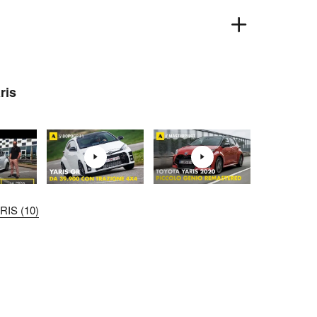
ris
IS (10)