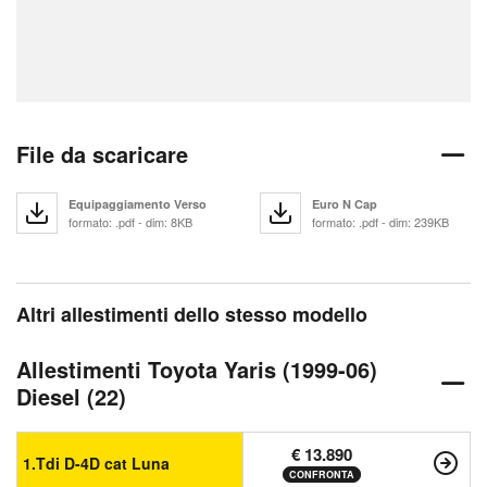
File da scaricare
Equipaggiamento Verso
Euro N Cap
formato: .pdf - dim: 8KB
formato: .pdf - dim: 239KB
Altri allestimenti dello stesso modello
Allestimenti Toyota Yaris (1999-06)
Diesel (22)
€ 13.890
1.Tdi D-4D cat Luna
CONFRONTA