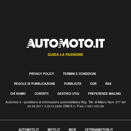
GUIDA LA PASSIONE
PRIVACY POLICY
TERMINI E CONDIZIONI
REGOLE DI PUBBLICAZIONE
PUBBLICITÀ
ODR
RSS
CHI SIAMO
CONTATTI
GESTISCI UTIQ
PREFERENZE MAILING
Automoto.it - quotidiano di informazione automobilistica Reg. Trib. di Milano Num. 277 del
24.05.2011 © 2012-2026 CRM S.r.l. P.Iva 11921100159
AUTOMOTO.IT
MOTO.IT
MOW
VETRINAMOTORI.IT