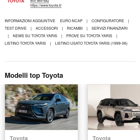
800 869 682
https://www.toyota.it/
INFORMAZIONI AGGIUNTIVE
EURO NCAP
|
CONFIGURATORE
|
TEST DRIVE
|
ACCESSORI
|
RICAMBI
|
SERVIZI FINANZIARI
|
NEWS SU TOYOTA YARIS
|
PROVE SU TOYOTA YARIS
|
LISTINO TOYOTA YARIS
|
LISTINO USATO TOYOTA YARIS (1999-06)
Modelli top Toyota
Toyota
Toyota