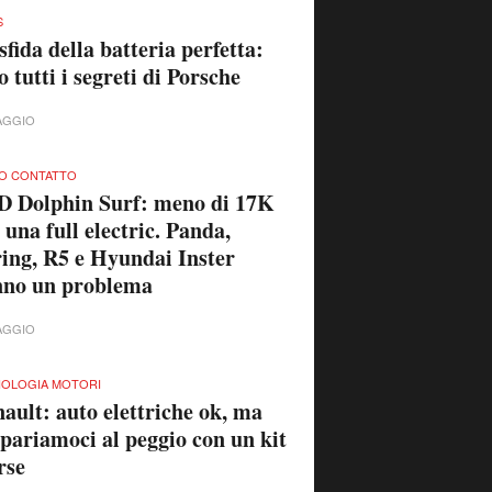
S
sfida della batteria perfetta:
o tutti i segreti di Porsche
AGGIO
O CONTATTO
 Dolphin Surf: meno di 17K
 una full electric. Panda,
ing, R5 e Hyundai Inster
nno un problema
AGGIO
OLOGIA MOTORI
ault: auto elettriche ok, ma
pariamoci al peggio con un kit
rse