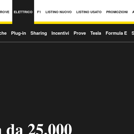
PROVE
ELETTRICO
F1
LISTINO NUOVO
LISTINO USATO
PROMOZIONI
iche
Plug-in
Sharing
Incentivi
Prove
Tesla
Formula E
S
a da 25.000