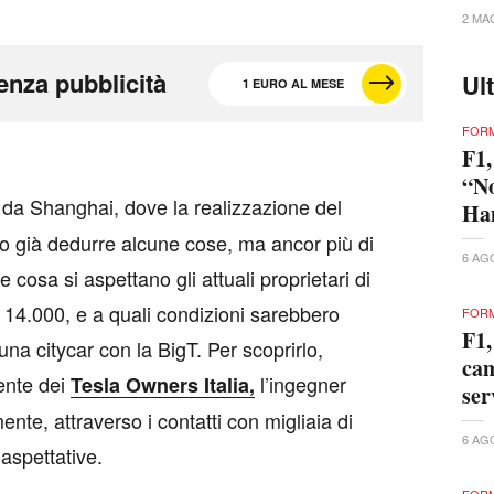
2 MA
enza pubblicità
Ul
1 EURO AL MESE
FORM
F1,
“No
 da Shanghai, dove la realizzazione del
Ham
no già dedurre alcune cose, ma ancor più di
6 AG
 cosa si aspettano gli attuali proprietari di
di 14.000, e a quali condizioni sarebbero
FORM
F1,
una citycar con la BigT. Per scoprirlo,
cam
dente dei
l’ingegner
Tesla Owners Italia,
ser
te, attraverso i contatti con migliaia di
6 AG
 aspettative.