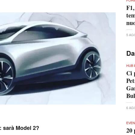
FORM
F1,
tem
nuo
5 AG
Da
HUB 
Ci 
Pet
Gar
Bu
6 AG
EVEN
e: sarà Model 2?
20 