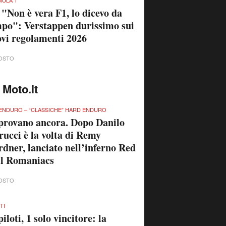
ULA 1
 "Non è vera F1, lo dicevo da
po": Verstappen durissimo sui
vi regolamenti 2026
OSTO
 Moto.it
ENDURO – “CLASSICHE” HARD ENDURO
provano ancora. Dopo Danilo
rucci è la volta di Remy
dner, lanciato nell’inferno Red
ll Romaniacs
OSTO
TI
piloti, 1 solo vincitore: la