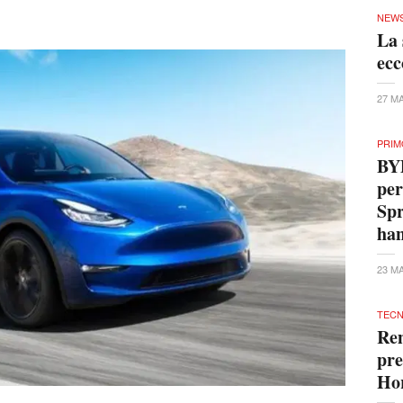
NEW
La 
ecc
27 M
PRIM
BYD
per
Spr
ha
23 M
TECN
Ren
pre
Ho