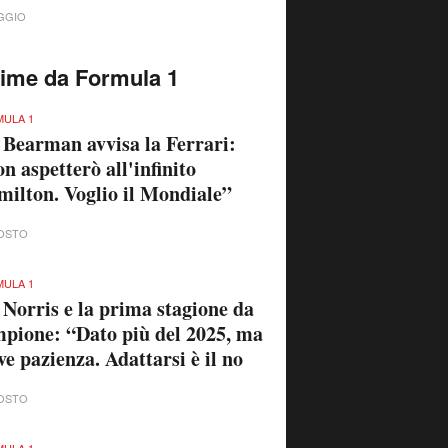
GGIO
time da Formula 1
ULA 1
 Bearman avvisa la Ferrari:
n aspetterò all'infinito
ilton. Voglio il Mondiale”
OSTO
ULA 1
 Norris e la prima stagione da
pione: “Dato più del 2025, ma
ve pazienza. Adattarsi è il no
OSTO