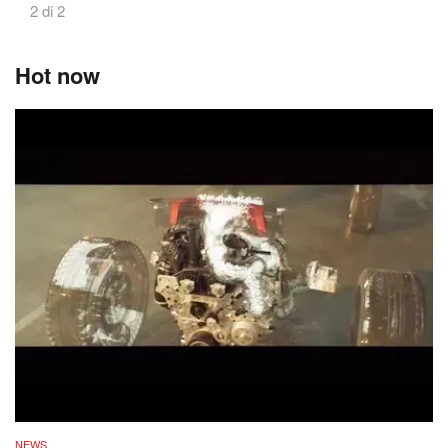
2 di 2
Hot now
NEWS