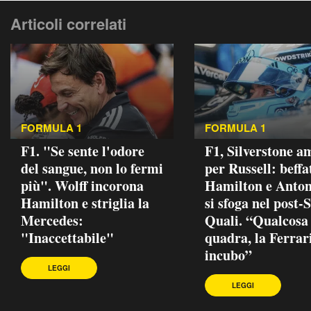
Articoli correlati
FORMULA 1
FORMULA 1
F1. "Se sente l'odore
F1, Silverstone a
del sangue, non lo fermi
per Russell: beffa
più". Wolff incorona
Hamilton e Antone
Hamilton e striglia la
si sfoga nel post-
Mercedes:
Quali. “Qualcosa
"Inaccettabile"
quadra, la Ferrar
incubo”
LEGGI
LEGGI