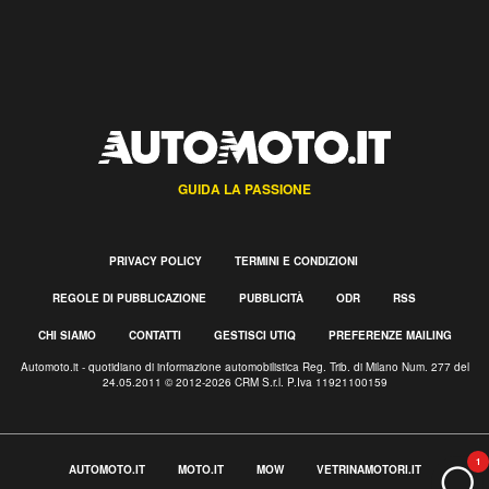
GUIDA LA PASSIONE
PRIVACY POLICY
TERMINI E CONDIZIONI
REGOLE DI PUBBLICAZIONE
PUBBLICITÀ
ODR
RSS
CHI SIAMO
CONTATTI
GESTISCI UTIQ
PREFERENZE MAILING
Automoto.it - quotidiano di informazione automobilistica Reg. Trib. di Milano Num. 277 del
24.05.2011 © 2012-2026 CRM S.r.l. P.Iva 11921100159
1
AUTOMOTO.IT
MOTO.IT
MOW
VETRINAMOTORI.IT