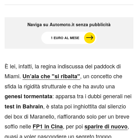
Naviga su Automoto.it senza pubblicità
1 EURO AL MESE
È lei, infatti, la regina indiscussa del paddock di
Miami.
, un concetto che
Un’ala che "si ribalta"
sfida la rigidità strutturale e che ha avuto una
: apparsa tra i dubbi generali nei
genesi tormentata
, è stata poi inghiottita dal silenzio
test in Bahrain
dei box di Maranello, riaffiorando solo per un breve
soffio nelle
, per poi
,
FP1 in Cina
sparire di nuovo
quasi a voler nascondere un segreto troppo