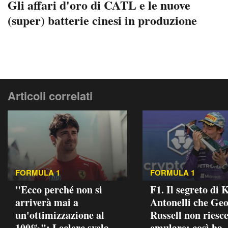
Gli affari d'oro di CATL e le nuove
(super) batterie cinesi in produzione
Articoli correlati
FORMULA 1
FORMULA 1
"Ecco perché non si
F1. Il segreto di 
arriverà mai a
Antonelli che Ge
un'ottimizzazione al
Russell non riesce
100%": Leclerc svela
emulare: così ha