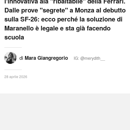
l'innovativa ala "ribaltabile" della Ferrari.
Dalle prove "segrete" a Monza al debutto
sulla SF-26: ecco perché la soluzione di
Maranello è legale e sta già facendo
scuola
di
Mara Giangregorio
IG: @merydith__
28 aprile 2026