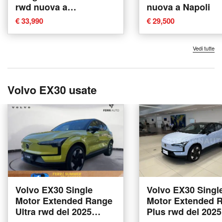
rwd nuova a
nuova a Napoli
Conegliano
€ 33,990
€ 29,500
Vedi tutte
Volvo EX30 usate
Volvo EX30 Single
Volvo EX30 Singl
Motor Extended Range
Motor Extended 
Ultra rwd del 2025
Plus rwd del 2025