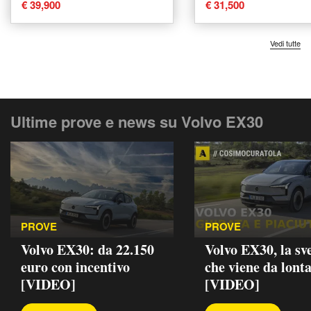
usata a Tavagnacco
a Forli'
€ 39,900
€ 31,500
Vedi tutte
Ultime prove e news su Volvo EX30
PROVE
PROVE
Volvo EX30: da 22.150
Volvo EX30, la sv
euro con incentivo
che viene da lont
[VIDEO]
[VIDEO]