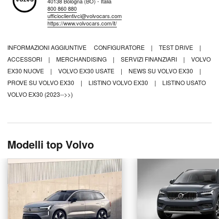
40138 Bologna (BO) - Italia
800 860 880
ufficioclientivci@volvocars.com
https://www.volvocars.com/it/
INFORMAZIONI AGGIUNTIVE
CONFIGURATORE
|
TEST DRIVE
|
ACCESSORI
|
MERCHANDISING
|
SERVIZI FINANZIARI
|
VOLVO
EX30 NUOVE
|
VOLVO EX30 USATE
|
NEWS SU VOLVO EX30
|
PROVE SU VOLVO EX30
|
LISTINO VOLVO EX30
|
LISTINO USATO
VOLVO EX30 (2023-->>)
Modelli top Volvo