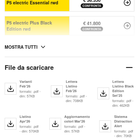
€ 36.350
P5 electric Essential rwd
CONFRONTA
P5 electric Plus Black
€ 41.800
Edition rwd
CONFRONTA
MOSTRA TUTTI
File da scaricare
Varianti
Lettera
Lettera
Feb'26
Listino
Listino Black
Feb'26
Edition
formato: .pdf -
Set'25
dim: 57KB
formato: .pdf -
dim: 708KB
formato: .pdf -
dim: 462KB
Listino
Aggiornamento
Sistema
Apr'26
colori Mar'26
Distraction
Alert
formato: .pdf
formato: .pdf -
- dim: 570KB
dim: 57KB
formato: .pdf
- dim: 70KB