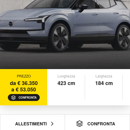
PREZZO
Lunghezza
Larghezza
da € 36.350
423 cm
184 cm
a € 53.050
CONFRONTA
ALLESTIMENTI
CONFRONTA