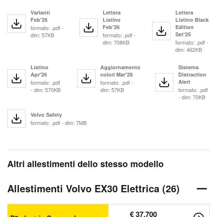
Varianti
Lettera
Lettera
Feb'26
Listino
Listino Black
Feb'26
Edition
formato: .pdf -
Set'25
dim: 57KB
formato: .pdf -
dim: 708KB
formato: .pdf -
dim: 462KB
Listino
Aggiornamento
Sistema
Apr'26
colori Mar'26
Distraction
Alert
formato: .pdf
formato: .pdf -
- dim: 570KB
dim: 57KB
formato: .pdf
- dim: 70KB
Volvo Safety
formato: .pdf - dim: 7MB
Altri allestimenti dello stesso modello
Allestimenti Volvo EX30 Elettrica (26)
€ 37.700