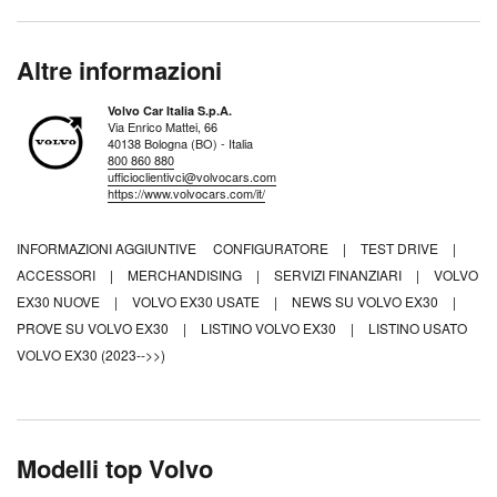
Altre informazioni
Volvo Car Italia S.p.A.
Via Enrico Mattei, 66
40138 Bologna (BO) - Italia
800 860 880
ufficioclientivci@volvocars.com
https://www.volvocars.com/it/
INFORMAZIONI AGGIUNTIVE
CONFIGURATORE
|
TEST DRIVE
|
ACCESSORI
|
MERCHANDISING
|
SERVIZI FINANZIARI
|
VOLVO
EX30 NUOVE
|
VOLVO EX30 USATE
|
NEWS SU VOLVO EX30
|
PROVE SU VOLVO EX30
|
LISTINO VOLVO EX30
|
LISTINO USATO
VOLVO EX30 (2023-->>)
Modelli top Volvo