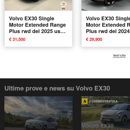
Volvo EX30 Single
Volvo EX30 Singl
Motor Extended Range
Motor Extended 
Plus rwd del 2025 usata
Plus rwd del 2024
a Forli'
a Imola
€ 31,500
€ 29,900
Vedi tutte
Ultime prove e news su Volvo EX30