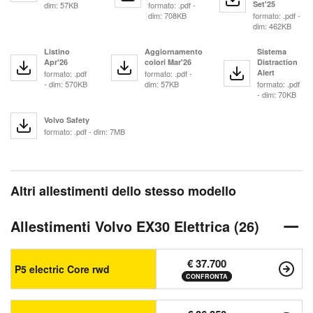
Set'25
dim: 57KB
formato: .pdf -
dim: 708KB
formato: .pdf -
dim: 462KB
Listino
Aggiornamento
Sistema
Apr'26
colori Mar'26
Distraction
Alert
formato: .pdf
formato: .pdf -
- dim: 570KB
dim: 57KB
formato: .pdf
- dim: 70KB
Volvo Safety
formato: .pdf - dim: 7MB
Altri allestimenti dello stesso modello
Allestimenti Volvo EX30 Elettrica (26)
€ 37.700
P5 electric Core rwd
CONFRONTA