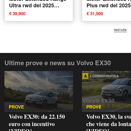
Ultra rwd del 2025
Plus rwd del 2025
usata a Tavagnacco
a Forli'
€ 39,900
€ 31,500
Vedi tutte
Ultime prove e news su Volvo EX30
PROVE
PROVE
Volvo EX30: da 22.150
Volvo EX30, la sv
euro con incentivo
che viene da lont