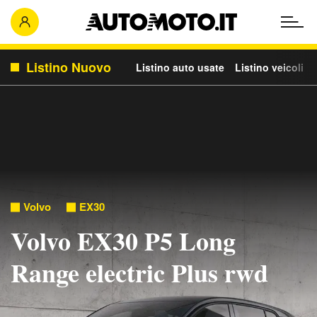
Listino Nuovo
Listino auto usate
Listino veicoli c
Volvo
EX30
Volvo EX30 P5 Long
Range electric Plus rwd