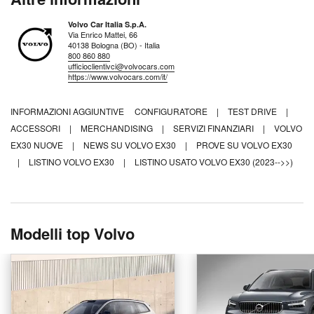
Volvo Car Italia S.p.A.
Via Enrico Mattei, 66
40138 Bologna (BO) - Italia
800 860 880
ufficioclientivci@volvocars.com
https://www.volvocars.com/it/
INFORMAZIONI AGGIUNTIVE
CONFIGURATORE
|
TEST DRIVE
|
ACCESSORI
|
MERCHANDISING
|
SERVIZI FINANZIARI
|
VOLVO
EX30 NUOVE
|
NEWS SU VOLVO EX30
|
PROVE SU VOLVO EX30
|
LISTINO VOLVO EX30
|
LISTINO USATO VOLVO EX30 (2023-->>)
Modelli top Volvo