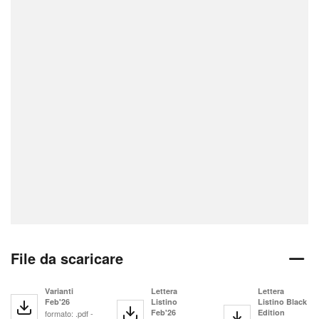
File da scaricare
Varianti
Lettera
Lettera
Feb'26
Listino
Listino Black
Feb'26
Edition
formato: .pdf -