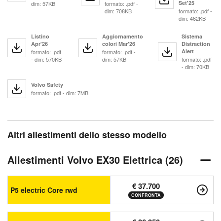
Set'25
dim: 57KB
formato: .pdf -
dim: 708KB
formato: .pdf -
dim: 462KB
Listino
Aggiornamento
Sistema
Apr'26
colori Mar'26
Distraction
Alert
formato: .pdf
formato: .pdf -
- dim: 570KB
dim: 57KB
formato: .pdf
- dim: 70KB
Volvo Safety
formato: .pdf - dim: 7MB
Altri allestimenti dello stesso modello
Allestimenti Volvo EX30 Elettrica (26)
€ 37.700
P5 electric Core rwd
CONFRONTA