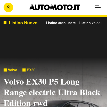
Listino Nuovo
Listino auto usate
Listino veicoli c
Volvo
EX30
Volvo EX30 P5 Long
Range electric Ultra Black
Edition rwd