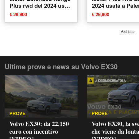
Plus rwd del 2024 usata
2024 usata a Pal
a Imola
€ 29,900
€ 26,900
Vedi tutte
Ultime prove e news su Volvo EX30
PROVE
PROVE
Volvo EX30: da 22.150
Volvo EX30, la sv
euro con incentivo
che viene da lont