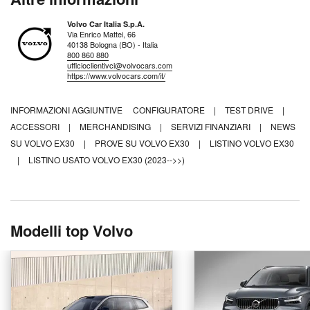
Volvo Car Italia S.p.A.
Via Enrico Mattei, 66
40138 Bologna (BO) - Italia
800 860 880
ufficioclientivci@volvocars.com
https://www.volvocars.com/it/
INFORMAZIONI AGGIUNTIVE
CONFIGURATORE
|
TEST DRIVE
|
ACCESSORI
|
MERCHANDISING
|
SERVIZI FINANZIARI
|
NEWS
SU VOLVO EX30
|
PROVE SU VOLVO EX30
|
LISTINO VOLVO EX30
|
LISTINO USATO VOLVO EX30 (2023-->>)
Modelli top Volvo