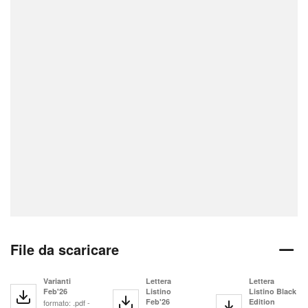
File da scaricare
Varianti
Lettera
Lettera
Feb'26
Listino
Listino Black
Feb'26
Edition
formato: .pdf -