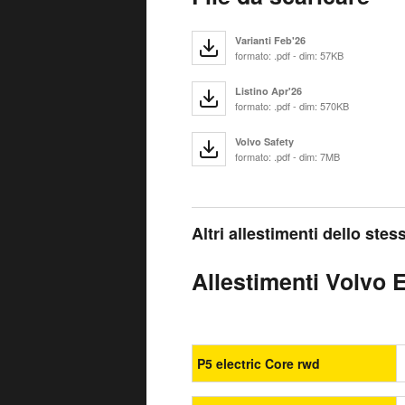
Varianti Feb'26
formato: .pdf - dim: 57KB
Listino Apr'26
formato: .pdf - dim: 570KB
Volvo Safety
formato: .pdf - dim: 7MB
Altri allestimenti dello ste
Allestimenti Volvo E
P5 electric Core rwd