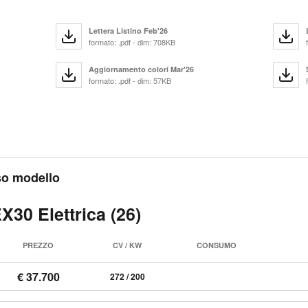
Lettera Listino Feb'26
formato: .pdf - dim: 708KB
Aggiornamento colori Mar'26
formato: .pdf - dim: 57KB
sso modello
X30 Elettrica (26)
PREZZO
CV / KW
CONSUMO
€ 37.700
272 / 200