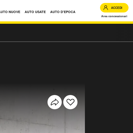
ACCEDI
AUTO NUOVE
AUTO USATE
AUTO D'EPOCA
Area concessionari