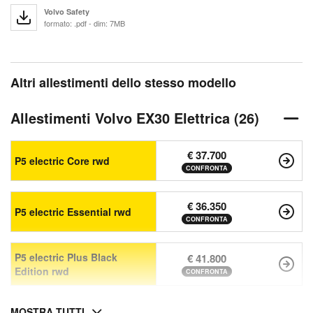
Volvo Safety
formato: .pdf - dim: 7MB
Altri allestimenti dello stesso modello
Allestimenti Volvo EX30 Elettrica (26)
€ 37.700
P5 electric Core rwd
CONFRONTA
€ 36.350
P5 electric Essential rwd
CONFRONTA
P5 electric Plus Black
€ 41.800
Edition rwd
CONFRONTA
MOSTRA TUTTI