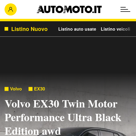
Listino Nuovo
Listino auto usate
Listino veicoli c
Volvo
EX30
Volvo EX30 Twin Motor
Performance Ultra Black
Edition awd