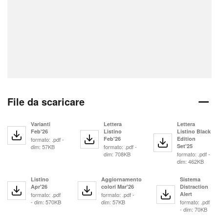
File da scaricare
Varianti
Lettera
Lettera
Feb'26
Listino
Listino Black
Feb'26
Edition
formato: .pdf -
Set'25
dim: 57KB
formato: .pdf -
dim: 708KB
formato: .pdf -
dim: 462KB
Listino
Aggiornamento
Sistema
Apr'26
colori Mar'26
Distraction
Alert
formato: .pdf
formato: .pdf -
- dim: 570KB
dim: 57KB
formato: .pdf
- dim: 70KB