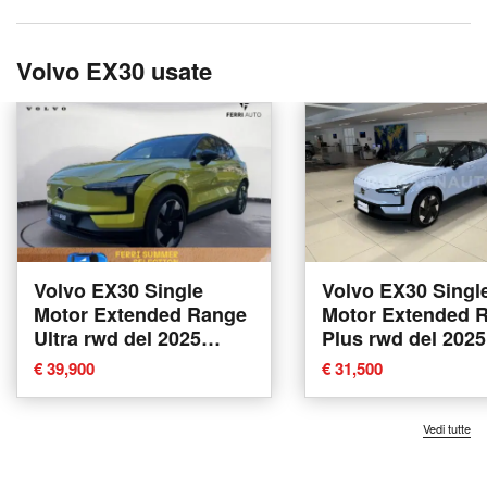
Volvo EX30 usate
Volvo EX30 Single
Volvo EX30 Singl
Motor Extended Range
Motor Extended 
Ultra rwd del 2025
Plus rwd del 2025
usata a Tavagnacco
a Forli'
€ 39,900
€ 31,500
Vedi tutte