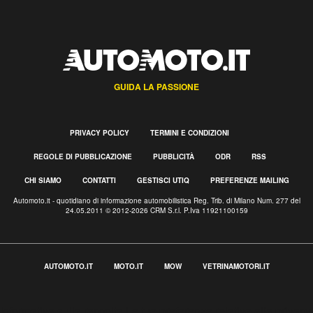
GUIDA LA PASSIONE
PRIVACY POLICY
TERMINI E CONDIZIONI
REGOLE DI PUBBLICAZIONE
PUBBLICITÀ
ODR
RSS
CHI SIAMO
CONTATTI
GESTISCI UTIQ
PREFERENZE MAILING
Automoto.it - quotidiano di informazione automobilistica Reg. Trib. di Milano Num. 277 del
24.05.2011 © 2012-2026 CRM S.r.l. P.Iva 11921100159
AUTOMOTO.IT
MOTO.IT
MOW
VETRINAMOTORI.IT
Informativa sulla raccolta
Le tue preferenze relative alla privacy