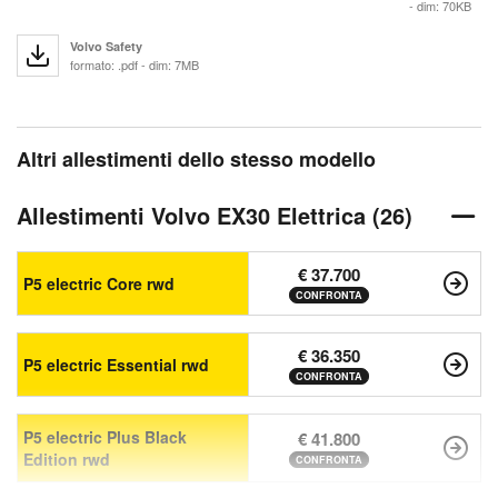
- dim: 70KB
Volvo Safety
formato: .pdf - dim: 7MB
Altri allestimenti dello stesso modello
Allestimenti Volvo EX30 Elettrica (26)
€ 37.700
P5 electric Core rwd
CONFRONTA
€ 36.350
P5 electric Essential rwd
CONFRONTA
P5 electric Plus Black
€ 41.800
Edition rwd
CONFRONTA