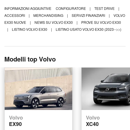
INFORMAZIONI AGGIUNTIVE
CONFIGURATORE
|
TEST DRIVE
|
ACCESSORI
|
MERCHANDISING
|
SERVIZI FINANZIARI
|
VOLVO
EX30 NUOVE
|
NEWS SU VOLVO EX30
|
PROVE SU VOLVO EX30
|
LISTINO VOLVO EX30
|
LISTINO USATO VOLVO EX30 (2023-->>)
Modelli top Volvo
Volvo
Volvo
EX90
XC40