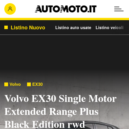
Listino Nuovo
Listino auto usate
Listino veicoli c
Volvo
EX30
Volvo EX30 Single Motor
Extended Range Plus
Black Edition rwd