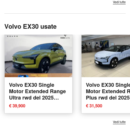
Vedi tutte
Volvo EX30 usate
Volvo EX30 Single
Volvo EX30 Singl
Motor Extended Range
Motor Extended 
Ultra rwd del 2025
Plus rwd del 2025
usata a Tavagnacco
a Forli'
€ 39,900
€ 31,500
Vedi tutte