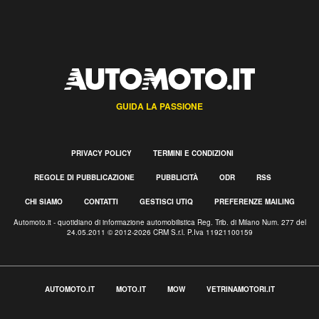
GUIDA LA PASSIONE
PRIVACY POLICY
TERMINI E CONDIZIONI
REGOLE DI PUBBLICAZIONE
PUBBLICITÀ
ODR
RSS
CHI SIAMO
CONTATTI
GESTISCI UTIQ
PREFERENZE MAILING
Automoto.it - quotidiano di informazione automobilistica Reg. Trib. di Milano Num. 277 del
24.05.2011 © 2012-2026 CRM S.r.l. P.Iva 11921100159
AUTOMOTO.IT
MOTO.IT
MOW
VETRINAMOTORI.IT