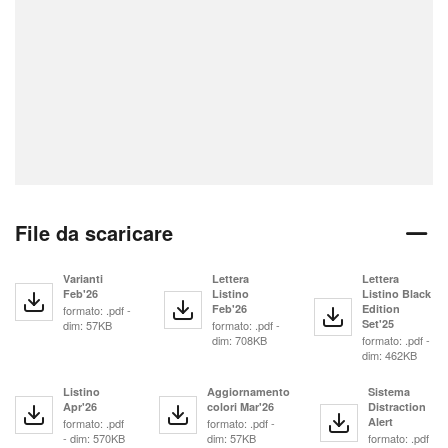
File da scaricare
Varianti
Lettera
Lettera
Feb'26
Listino
Listino Black
Feb'26
Edition
formato: .pdf -
Set'25
dim: 57KB
formato: .pdf -
dim: 708KB
formato: .pdf -
dim: 462KB
Listino
Aggiornamento
Sistema
Apr'26
colori Mar'26
Distraction
Alert
formato: .pdf
formato: .pdf -
- dim: 570KB
dim: 57KB
formato: .pdf