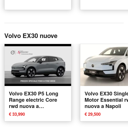
Volvo EX30 nuove
Volvo EX30 P5 Long
Volvo EX30 Singl
Range electric Core
Motor Essential 
rwd nuova a
nuova a Napoli
Conegliano
€ 33,990
€ 29,500