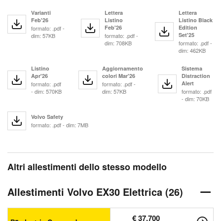
Varianti
Lettera
Lettera
Feb'26
Listino
Listino Black
Feb'26
Edition
formato: .pdf -
Set'25
dim: 57KB
formato: .pdf -
dim: 708KB
formato: .pdf -
dim: 462KB
Listino
Aggiornamento
Sistema
Apr'26
colori Mar'26
Distraction
Alert
formato: .pdf
formato: .pdf -
- dim: 570KB
dim: 57KB
formato: .pdf
- dim: 70KB
Volvo Safety
formato: .pdf - dim: 7MB
Altri allestimenti dello stesso modello
Allestimenti Volvo EX30 Elettrica (26)
€ 37.700