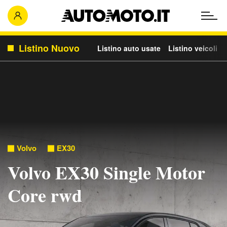
Listino Nuovo
Listino auto usate
Listino veicoli c
Volvo
EX30
Volvo EX30 Single Motor
Core rwd