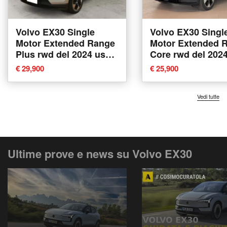
Volvo EX30 Single
Volvo EX30 Singl
Motor Extended Range
Motor Extended 
Plus rwd del 2024 usata
Core rwd del 202
a Como
usata a Como
€ 29,900
€ 25,900
Vedi tutte
Ultime prove e news su Volvo EX30