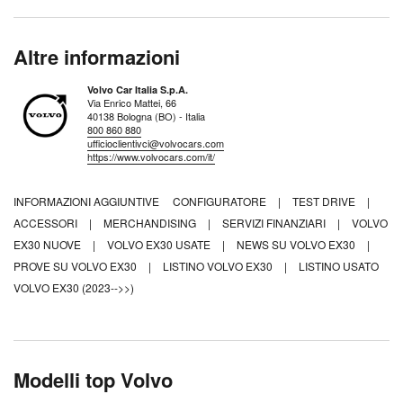
Altre informazioni
Volvo Car Italia S.p.A.
Via Enrico Mattei, 66
40138 Bologna (BO) - Italia
800 860 880
ufficioclientivci@volvocars.com
https://www.volvocars.com/it/
INFORMAZIONI AGGIUNTIVE
CONFIGURATORE
|
TEST DRIVE
|
ACCESSORI
|
MERCHANDISING
|
SERVIZI FINANZIARI
|
VOLVO
EX30 NUOVE
|
VOLVO EX30 USATE
|
NEWS SU VOLVO EX30
|
PROVE SU VOLVO EX30
|
LISTINO VOLVO EX30
|
LISTINO USATO
VOLVO EX30 (2023-->>)
Modelli top Volvo