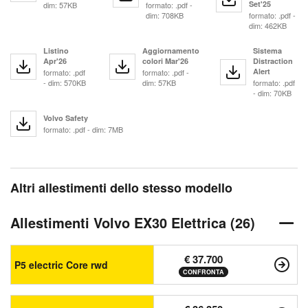
Set'25
dim: 57KB
formato: .pdf -
dim: 708KB
formato: .pdf -
dim: 462KB
Listino
Aggiornamento
Sistema
Apr'26
colori Mar'26
Distraction
Alert
formato: .pdf
formato: .pdf -
- dim: 570KB
dim: 57KB
formato: .pdf
- dim: 70KB
Volvo Safety
formato: .pdf - dim: 7MB
Altri allestimenti dello stesso modello
Allestimenti Volvo EX30 Elettrica (26)
€ 37.700
P5 electric Core rwd
CONFRONTA