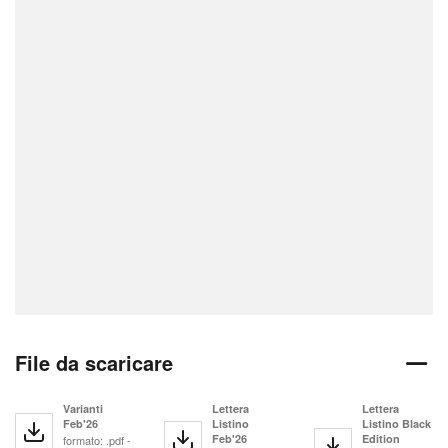
File da scaricare
Varianti
Lettera
Lettera
Feb'26
Listino
Listino Black
Feb'26
Edition
formato: .pdf -