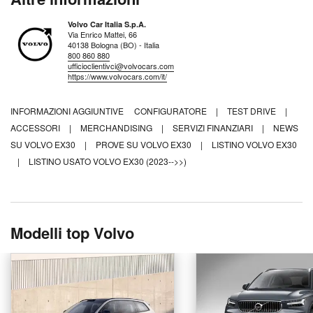
Volvo Car Italia S.p.A.
Via Enrico Mattei, 66
40138 Bologna (BO) - Italia
800 860 880
ufficioclientivci@volvocars.com
https://www.volvocars.com/it/
INFORMAZIONI AGGIUNTIVE
CONFIGURATORE
|
TEST DRIVE
|
ACCESSORI
|
MERCHANDISING
|
SERVIZI FINANZIARI
|
NEWS
SU VOLVO EX30
|
PROVE SU VOLVO EX30
|
LISTINO VOLVO EX30
|
LISTINO USATO VOLVO EX30 (2023-->>)
Modelli top Volvo