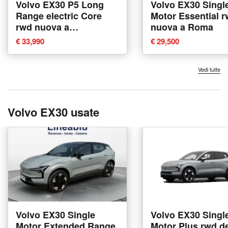
Volvo EX30 P5 Long
Volvo EX30 Singl
Range electric Core
Motor Essential 
rwd nuova a
nuova a Roma
Conegliano
€ 33,990
€ 29,500
Vedi tutte
Volvo EX30 usate
Volvo EX30 Single
Volvo EX30 Singl
Motor Extended Range
Motor Plus rwd d