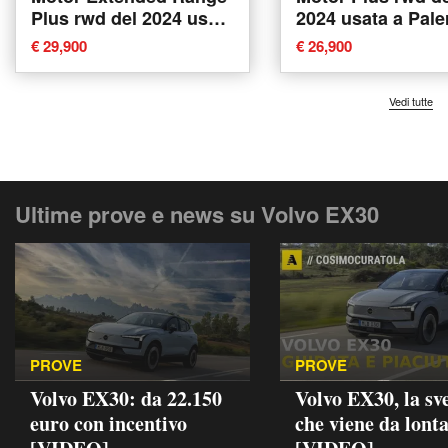
Plus rwd del 2024 usata
2024 usata a Pal
a Imola
€ 29,900
€ 26,900
Vedi tutte
Ultime prove e news su Volvo EX30
PROVE
PROVE
Volvo EX30: da 22.150
Volvo EX30, la sv
euro con incentivo
che viene da lont