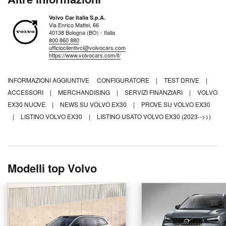
Volvo Car Italia S.p.A.
Via Enrico Mattei, 66
40138 Bologna (BO) - Italia
800 860 880
ufficioclientivci@volvocars.com
https://www.volvocars.com/it/
INFORMAZIONI AGGIUNTIVE
CONFIGURATORE
|
TEST DRIVE
|
ACCESSORI
|
MERCHANDISING
|
SERVIZI FINANZIARI
|
VOLVO
EX30 NUOVE
|
NEWS SU VOLVO EX30
|
PROVE SU VOLVO EX30
|
LISTINO VOLVO EX30
|
LISTINO USATO VOLVO EX30 (2023-->>)
Modelli top Volvo