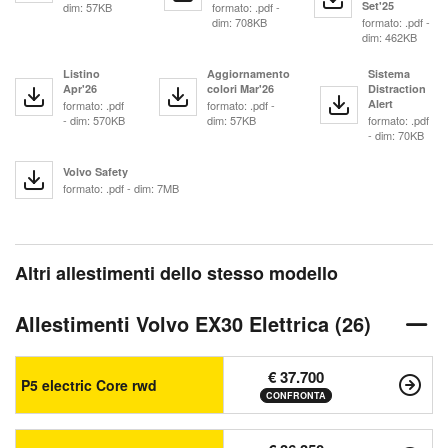
Set'25
dim: 57KB
formato: .pdf -
dim: 708KB
formato: .pdf -
dim: 462KB
Listino
Aggiornamento
Sistema
Apr'26
colori Mar'26
Distraction
Alert
formato: .pdf
formato: .pdf -
- dim: 570KB
dim: 57KB
formato: .pdf
- dim: 70KB
Volvo Safety
formato: .pdf - dim: 7MB
Altri allestimenti dello stesso modello
Allestimenti Volvo EX30 Elettrica (26)
€ 37.700
P5 electric Core rwd
CONFRONTA