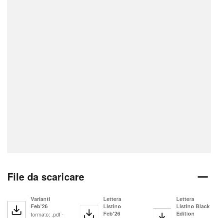
File da scaricare
Varianti
Lettera
Lettera
Feb'26
Listino
Listino Black
Feb'26
Edition
formato: .pdf -