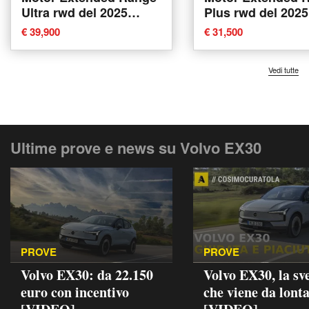
Ultra rwd del 2025
Plus rwd del 2025
usata a Tavagnacco
a Forli'
€ 39,900
€ 31,500
Vedi tutte
Ultime prove e news su Volvo EX30
PROVE
PROVE
Volvo EX30: da 22.150
Volvo EX30, la sv
euro con incentivo
che viene da lont