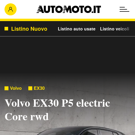
Listino Nuovo
Listino auto usate
Listino veicoli c
Volvo
EX30
Volvo EX30 P5 electric
Core rwd