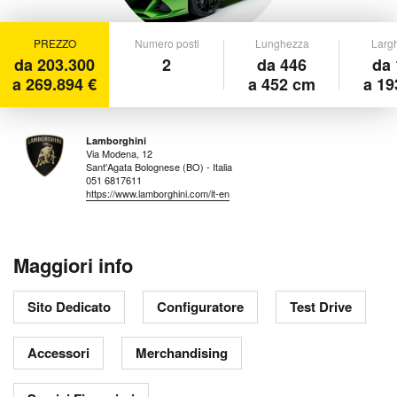
PREZZO
Numero posti
Lunghezza
Larg
da 203.300
2
da 446
da 
a 269.894 €
a 452 cm
a 19
Lamborghini
Via Modena, 12
Sant'Agata Bolognese (BO) - Italia
051 6817611
https://www.lamborghini.com/it-en
Maggiori info
Sito Dedicato
Configuratore
Test Drive
Accessori
Merchandising