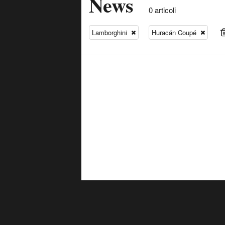
News
0 articoli
Lamborghini
Huracán Coupé