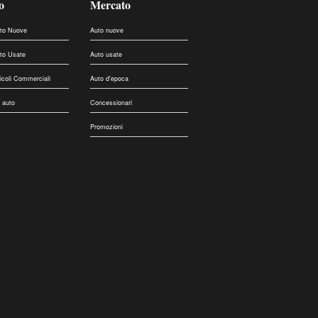
o
Mercato
uto Nuove
Auto nuove
uto Usate
Auto usate
eicoli Commerciali
Auto d'epoca
 auto
Concessionari
Promozioni