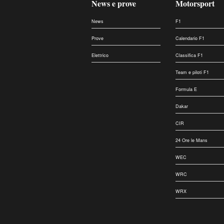
News e prove
Motorsport
News
F1
Prove
Calendario F1
Elettrico
Classifica F1
Team e piloti F1
Formula E
Dakar
CIR
24 Ore le Mans
WEC
WRC
WRX