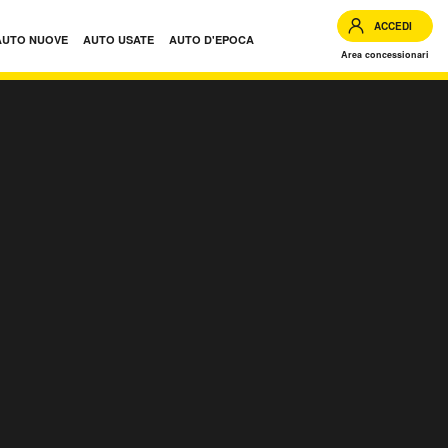
ACCEDI
AUTO NUOVE
AUTO USATE
AUTO D'EPOCA
Area concessionari