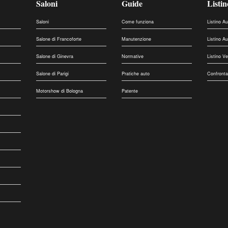
Saloni
Guide
Listin
Saloni
Come funziona
Listino A
Salone di Francoforte
Manutenzione
Listino A
Salone di Ginevra
Normative
Listino V
Salone di Parigi
Pratiche auto
Confronta
Motorshow di Bologna
Patente