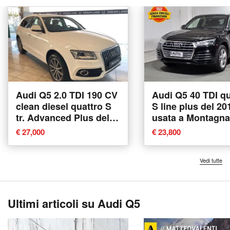
Audi Q5 2.0 TDI 190 CV
Audi Q5 40 TDI qu
clean diesel quattro S
S line plus del 20
tr. Advanced Plus del
usata a Montagna
2017 usata a Agliana
Valtellina
€ 27,000
€ 23,800
Vedi tutte
Ultimi articoli su Audi Q5