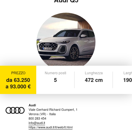
PREZZO
Numero posti
Lunghezza
Larg
da 63.250
5
472 cm
190
a 93.000 €
Audi
Viale Gerhard Richard Gumpert, 1
Verona (VR) - Italia
800 283 454
info@audi.it
https://www.audi.it/it/web/it.html