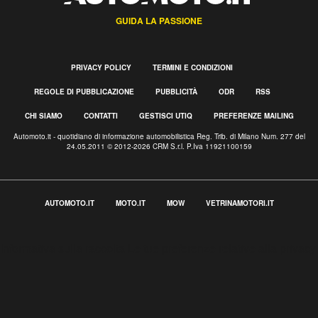
GUIDA LA PASSIONE
PRIVACY POLICY
TERMINI E CONDIZIONI
REGOLE DI PUBBLICAZIONE
PUBBLICITÀ
ODR
RSS
CHI SIAMO
CONTATTI
GESTISCI UTIQ
PREFERENZE MAILING
Automoto.it - quotidiano di informazione automobilistica Reg. Trib. di Milano Num. 277 del
24.05.2011 © 2012-2026 CRM S.r.l. P.Iva 11921100159
AUTOMOTO.IT
MOTO.IT
MOW
VETRINAMOTORI.IT
Informativa sulla raccolta
Le tue preferenze relative alla privacy