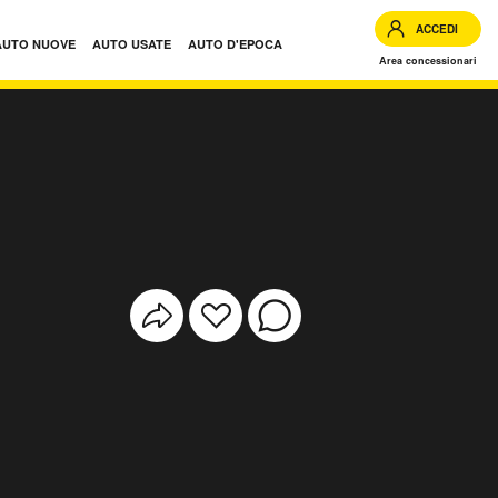
ACCEDI
AUTO NUOVE
AUTO USATE
AUTO D'EPOCA
Area concessionari