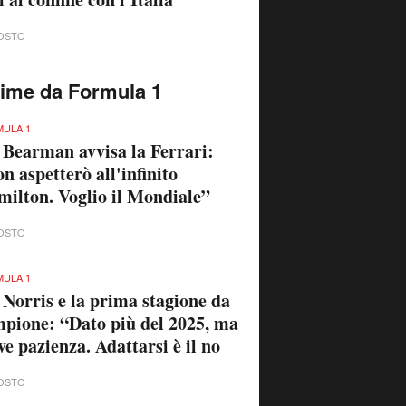
OSTO
time da Formula 1
ULA 1
 Bearman avvisa la Ferrari:
n aspetterò all'infinito
ilton. Voglio il Mondiale”
OSTO
ULA 1
 Norris e la prima stagione da
pione: “Dato più del 2025, ma
ve pazienza. Adattarsi è il no
OSTO