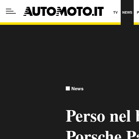
TV
NEWS
News
Perso nel 
Porsche P