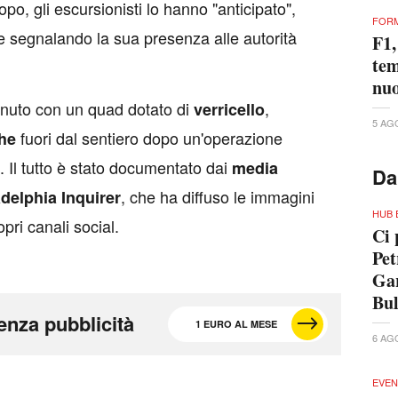
opo, gli escursionisti lo hanno "anticipato",
FORM
e segnalando la sua presenza alle autorità
F1,
tem
nuo
enuto con un quad dotato di
,
verricello
5 AG
fuori dal sentiero dopo un'operazione
he
 Il tutto è stato documentato dai
media
Da
, che ha diffuso le immagini
adelphia Inquirer
HUB 
pri canali social.
Ci 
Pet
Gar
Bu
enza pubblicità
1 EURO AL MESE
6 AG
EVEN