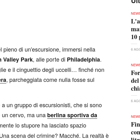
Ul
NEW
L'a
mar
10 
 pieno di un'escursione, immersi nella
6 AG
, alle porte di
.
 Valley Park
Philadelphia
NEW
glie e il cinguettio degli uccelli… finché non
For
, parcheggiata come nulla fosse sul
ra
del
ch
6 AG
a un gruppo di escursionisti, che si sono
 o un cervo, ma una
berlina sportiva da
NEW
Fin
lmente lo stupore ha lasciato spazio
con
o? Una scena del crimine? Macché. La realtà è
lit