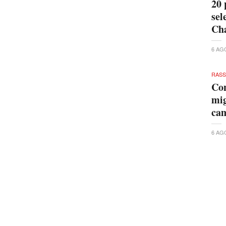
20 
sel
Cha
6 AG
RAS
Con
mig
ca
6 AG