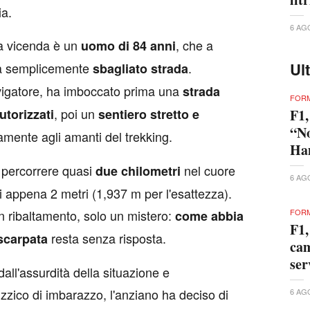
ia.
6 AG
la vicenda è un
, che a
uomo di 84 anni
Ul
 semplicemente
.
sbagliato strada
vigatore, ha imboccato prima una
strada
FORM
, poi un
utorizzati
sentiero stretto e
F1,
“No
vamente agli amanti del trekking.
Ham
a percorrere quasi
nel cuore
due chilometri
6 AG
ghi appena 2 metri (1,937 m per l'esattezza).
n ribaltamento, solo un mistero:
FORM
come abbia
F1,
resta senza risposta.
a scarpata
cam
ser
dall'assurdità della situazione e
zico di imbarazzo, l'anziano ha deciso di
6 AG