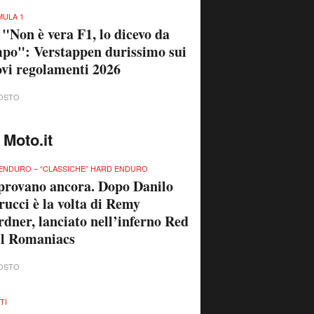
ULA 1
 "Non è vera F1, lo dicevo da
po": Verstappen durissimo sui
vi regolamenti 2026
OSTO
 Moto.it
ENDURO – “CLASSICHE” HARD ENDURO
provano ancora. Dopo Danilo
rucci è la volta di Remy
dner, lanciato nell’inferno Red
ll Romaniacs
OSTO
TI