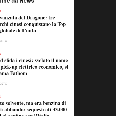
time da News
S
vanzata del Dragone: tre
chi cinesi conquistano la Top
globale dell'auto
OSTO
S
d sfida i cinesi: svelato il nome
 pick-up elettrico economico, si
iama Fathom
OSTO
S
to solvente, ma era benzina di
trabbando: sequestrati 33.000
ri al confine con l'Italia