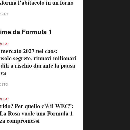
sforma l'abitacolo in un forno
OSTO
time da Formula 1
ULA 1
 mercato 2027 nel caos:
usole segrete, rinnovi milionari
edili a rischio durante la pausa
iva
OSTO
ULA 1
rido? Per quello c’è il WEC”:
La Rosa vuole una Formula 1
nza compromessi