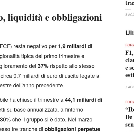
tra
to, liquidità e obbligazioni
8 AG
Ul
 (IFCF) resta negativo per
1,9 miliardi di
FORM
F1,
agionalità tipica del primo trimestre e
cla
glioramento del
rispetto allo stesso
37%
e s
est
irca 0,7 miliardi di euro di uscite legate a
mestre dell'anno precedente.
7 AG
ibile ha chiuso il trimestre a
44,1 miliardi di
FORM
“Ib
etti su base annualizzata, all'interno
De 
25-30% che il gruppo si è dato. Nel marzo
se
esso tre tranche di
obbligazioni perpetue