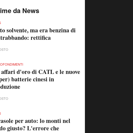
time da News
S
to solvente, ma era benzina di
trabbando: rettifica
OSTO
OFONDIMENTI
 affari d'oro di CATL e le nuove
per) batterie cinesi in
oduzione
OSTO
S
asole per auto: lo monti nel
o giusto? L'errore che