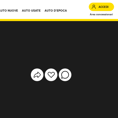
ACCEDI
AUTO NUOVE
AUTO USATE
AUTO D'EPOCA
Area concessionari