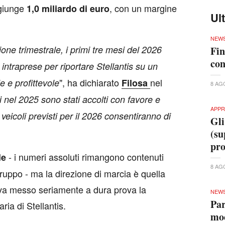
ggiunge
, con un margine
1,0 miliardo di euro
Ul
NEW
one trimestrale, i primi tre mesi del 2026
Fin
con
ni intraprese per riportare Stellantis su un
", ha dichiarato
nel
e e profittevole
Filosa
8 AG
ti nel 2025 sono stati accolti con favore e
APPR
veicoli previsti per il 2026 consentiranno di
Gli
(su
pr
- i numeri assoluti rimangono contenuti
ale
8 AG
l gruppo - ma la direzione di marcia è quella
va messo seriamente a dura prova la
NEW
Par
aria di Stellantis.
mod