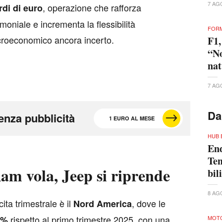
7 AG
, operazione che rafforza
rdi di euro
imoniale e incrementa la flessibilità
FORM
acroeconomico ancora incerto.
F1,
“No
nat
7 AG
Da
enza pubblicità
1 EURO AL MESE
HUB 
End
Ten
m vola, Jeep si riprende
bil
8 AG
ita trimestrale è il
, dove le
Nord America
rispetto al primo trimestre 2025, con una
6%
MOTO