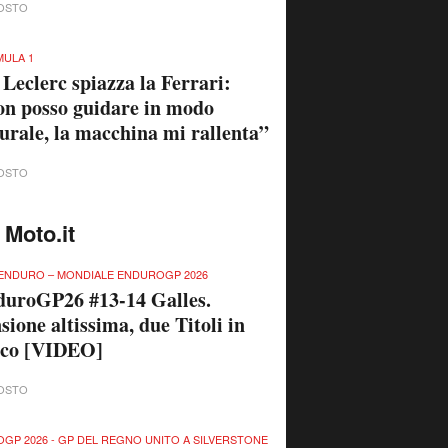
OSTO
ULA 1
 Leclerc spiazza la Ferrari:
n posso guidare in modo
urale, la macchina mi rallenta”
OSTO
 Moto.it
ENDURO – MONDIALE ENDUROGP 2026
uroGP26 #13-14 Galles.
sione altissima, due Titoli in
ico [VIDEO]
OSTO
GP 2026 - GP DEL REGNO UNITO A SILVERSTONE