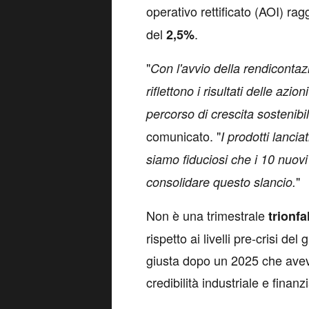
operativo rettificato (AOI) ra
del
.
2,5%
"
Con l'avvio della rendicontazi
riflettono i risultati delle azio
percorso di crescita sostenibil
comunicato. "
I prodotti lancia
siamo fiduciosi che i 10 nuovi 
"
consolidare questo slancio.
Non è una trimestrale
trionf
rispetto ai livelli pre-crisi de
giusta dopo un 2025 che ave
credibilità industriale e finanzi