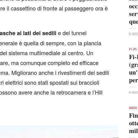
occ
tre il cassettino di fronte al passeggero ora è
ser
que
e del tunnel
asche ai lati dei sedili
6 AG
enerale è quella di sempre, con la plancia
FI-P
y del sistema multimediale al centro. Un
Fi-
lare, ma comunque completo ed efficace
(gr
un'
ma. Migliorano anche i rivestimenti dei sedili
per
 elettrici sono stati spostati sui braccioli
 possono avere anche la retrocamera e l’Hill
6 AG
MAXI
Fin
ott
mil