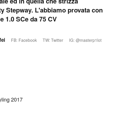
ale ed in quella che strizza
lity Stepway. L'abbiamo provata con
ne 1.0 SCe da 75 CV
fei
FB: Facebook
TW: Twitter
IG: @masterp1lot
yling 2017