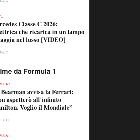
UGLIO
VE
cedes Classe C 2026:
lettrica che ricarica in un lampo
iaggia nel lusso [VIDEO]
UGLIO
time da Formula 1
ULA 1
 Bearman avvisa la Ferrari:
n aspetterò all'infinito
ilton. Voglio il Mondiale”
OSTO
ULA 1