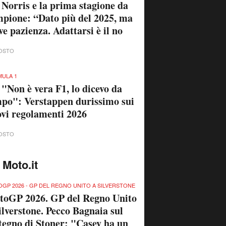
 Norris e la prima stagione da
pione: “Dato più del 2025, ma
ve pazienza. Adattarsi è il no
OSTO
ULA 1
 "Non è vera F1, lo dicevo da
po": Verstappen durissimo sui
vi regolamenti 2026
OSTO
 Moto.it
GP 2026 - GP DEL REGNO UNITO A SILVERSTONE
toGP 2026. GP del Regno Unito
ilverstone. Pecco Bagnaia sul
tegno di Stoner: "Casey ha un