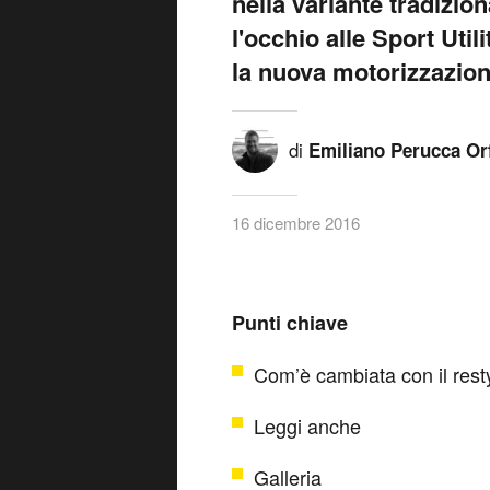
nella variante tradizion
l'occhio alle Sport Uti
la nuova motorizzazio
di
Emiliano Perucca Or
16 dicembre 2016
Punti chiave
Com’è cambiata con il rest
Leggi anche
Galleria