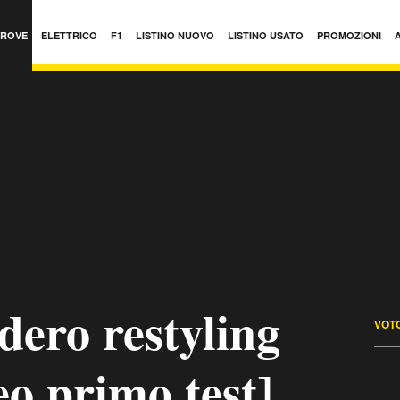
PROVE
ELETTRICO
F1
LISTINO NUOVO
LISTINO USATO
PROMOZIONI
dero restyling
VOTO
o primo test]