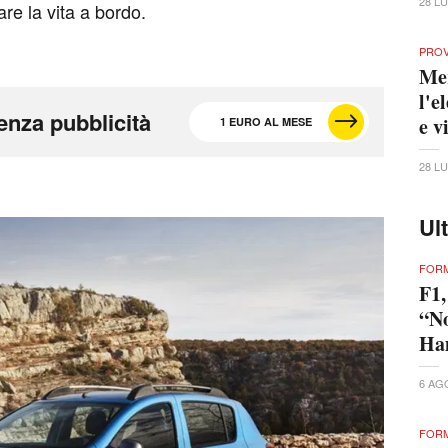
28 L
are la vita a bordo.
PRO
Mer
l'e
enza pubblicità
e v
1 EURO AL MESE
28 L
Ul
FORM
F1,
“No
Ham
6 AG
FORM