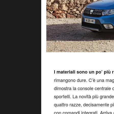
I
materiali sono un po’ più r
rimangono dure. C’è una magg
dimostra la console centrale o
sportelli. La novità più gran
quattro razze, decisamente più
con comandi integrati. Arriva 