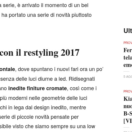
 serie, è arrivato il momento di un bel
 ha portato una serie di novità piuttosto
Ul
PRO
on il restyling 2017
Fer
tel
em
, dove spuntano i nuovi fari ora un po’
rontale
5 AG
esenza delle luci diurne a led. Ridisegnati
ano
, così come i
inedite finiture cromate
PRO
’ più moderni nelle geometrie delle luci
Kia
nuo
hi in lega dal design inedito, mentre
B-S
 serie di piccole novità pensate per
[V
sibile visto che siamo sempre su una low