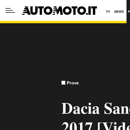
TV
NEWS
Prove
Dacia San
2017 [Vide