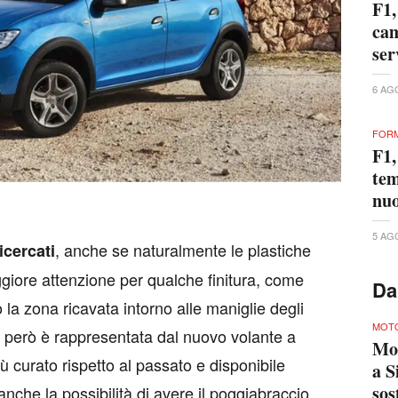
F1,
cam
ser
6 AG
FORM
F1,
tem
nuo
5 AG
, anche se naturalmente le plastiche
icercati
iore attenzione per qualche finitura, come
Da
 la zona ricavata intorno alle maniglie degli
MOTO
de però è rappresentata dal nuovo volante a
Mo
 curato rispetto al passato e disponibile
a S
sos
anche la possibilità di avere il poggiabraccio