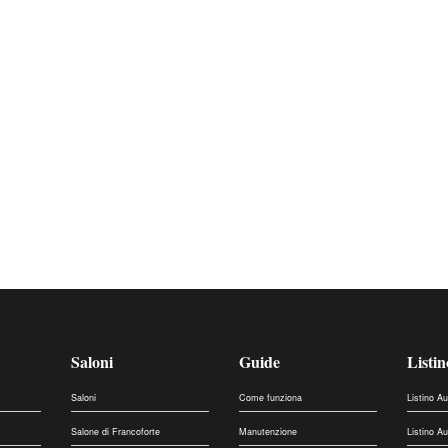
Saloni
Guide
Listin
Saloni
Come funziona
Listino A
Salone di Francoforte
Manutenzione
Listino A