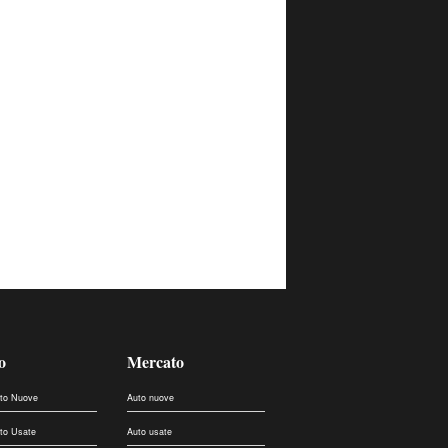
o
Mercato
uto Nuove
Auto nuove
uto Usate
Auto usate