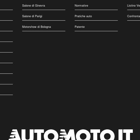
Salone di Ginevra
Normative
Listino V
Salone di Parigi
Pratiche auto
Confronta
Motorshow di Bologna
Patente