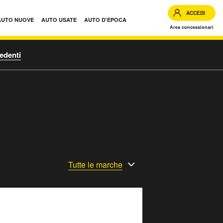
ACCEDI
AUTO NUOVE
AUTO USATE
AUTO D'EPOCA
Area concessionari
edenti
Tutte le marche