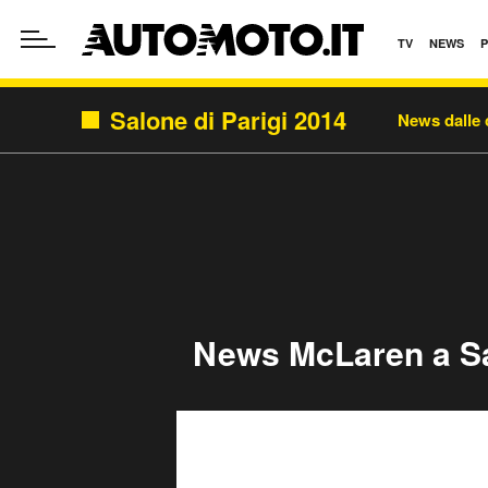
TV
NEWS
Salone di Parigi 2014
News dalle 
News McLaren a Sa