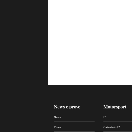
News e prove
Motorsport
News
F1
Prove
Calendario F1