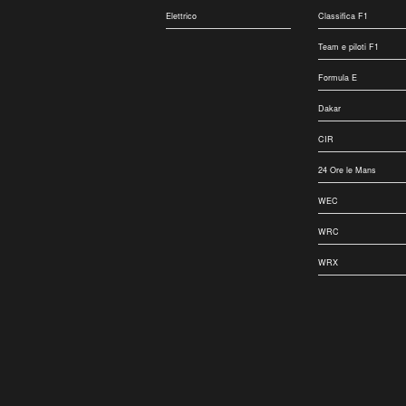
Elettrico
Classifica F1
Team e piloti F1
Formula E
Dakar
CIR
24 Ore le Mans
WEC
WRC
WRX