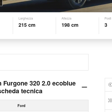
Larghezza
Altezza
Posti
215 cm
198 cm
3
m Furgone 320 2.0 ecoblue
scheda tecnica
Ford