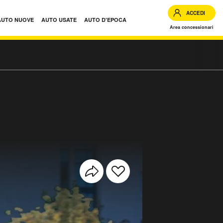
ACCEDI
AUTO NUOVE
AUTO USATE
AUTO D'EPOCA
Area concessionari