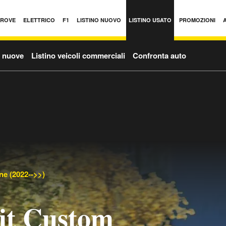
PROVE
ELETTRICO
F1
LISTINO NUOVO
LISTINO USATO
PROMOZIONI
o nuove
Listino veicoli commerciali
Confronta auto
ne (2022-->>)
it Custom