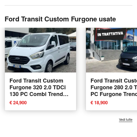
Ford Transit Custom Furgone usate
Ford Transit Custom
Ford Transit Cus
Furgone 320 2.0 TDCi
Furgone 280 2.0 
130 PC Combi Trend
PC Furgone Trend
del 2019 usata a
2020 usata a Tric
€ 24,900
€ 18,900
Massarosa
Vedi tutte