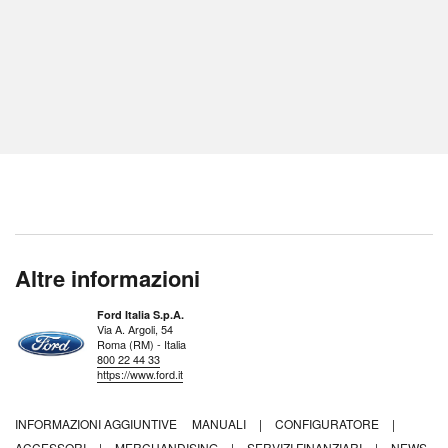
Altre informazioni
Ford Italia S.p.A.
Via A. Argoli, 54
Roma (RM) - Italia
800 22 44 33
https://www.ford.it
INFORMAZIONI AGGIUNTIVE
MANUALI
|
CONFIGURATORE
|
ACCESSORI
|
MERCHANDISING
|
SERVIZI FINANZIARI
|
NEWS