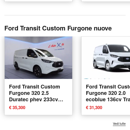
Ford Transit Custom Furgone nuove
Ford Transit Custom
Ford Transit Cus
Furgone 320 2.5
Furgone 320 2.0
Duratec phev 233cv
ecoblue 136cv Tra
Trend L2H1 nuova a
L2H1 nuova a Al
€ 35,300
€ 31,300
Trezzano sul Naviglio
Laziale
Vedi tutte