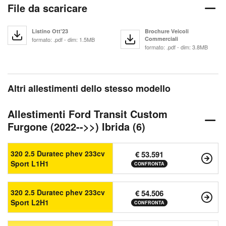
File da scaricare
Listino Ott'23
Brochure Veicoli
Commerciali
formato: .pdf - dim: 1.5MB
formato: .pdf - dim: 3.8MB
Altri allestimenti dello stesso modello
Allestimenti Ford Transit Custom
Furgone (2022-->>) Ibrida (6)
320 2.5 Duratec phev 233cv
€ 53.591
Sport L1H1
CONFRONTA
320 2.5 Duratec phev 233cv
€ 54.506
Sport L2H1
CONFRONTA