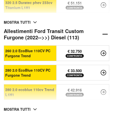
320 2.5 Duratec phev 233cv
€ 51.151
Titanium L1H1
CONFRONTA
MOSTRA TUTTI
Allestimenti Ford Transit Custom
Furgone (2022-->>) Diesel (113)
260 2.0 EcoBlue 110CV PC
€ 32.750
Furgone Trend
CONFRONTA
280 2.0 EcoBlue 110CV PC
€ 33.500
Furgone Trend
CONFRONTA
280 2.0 ecoblue 110cv Trend
€ 42.916
L1H1
CONFRONTA
MOSTRA TUTTI