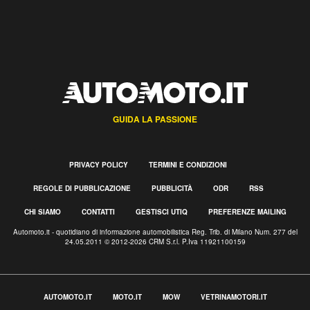
GUIDA LA PASSIONE
PRIVACY POLICY
TERMINI E CONDIZIONI
REGOLE DI PUBBLICAZIONE
PUBBLICITÀ
ODR
RSS
CHI SIAMO
CONTATTI
GESTISCI UTIQ
PREFERENZE MAILING
Automoto.it - quotidiano di informazione automobilistica Reg. Trib. di Milano Num. 277 del
24.05.2011 © 2012-2026 CRM S.r.l. P.Iva 11921100159
AUTOMOTO.IT
MOTO.IT
MOW
VETRINAMOTORI.IT