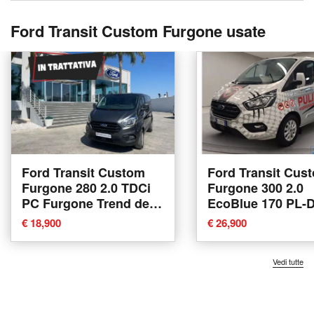
Ford Transit Custom Furgone usate
Ford Transit Custom
Ford Transit Cus
Furgone 280 2.0 TDCi
Furgone 300 2.0
PC Furgone Trend del
EcoBlue 170 PL-
2020 usata a Tricase
Furgone Titanium
€ 18,900
€ 26,900
2022 usata a Cata
Vedi tutte