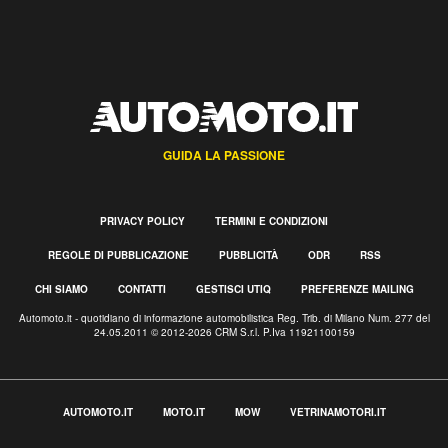
GUIDA LA PASSIONE
PRIVACY POLICY
TERMINI E CONDIZIONI
REGOLE DI PUBBLICAZIONE
PUBBLICITÀ
ODR
RSS
CHI SIAMO
CONTATTI
GESTISCI UTIQ
PREFERENZE MAILING
Automoto.it - quotidiano di informazione automobilistica Reg. Trib. di Milano Num. 277 del
24.05.2011 © 2012-2026 CRM S.r.l. P.Iva 11921100159
AUTOMOTO.IT
MOTO.IT
MOW
VETRINAMOTORI.IT