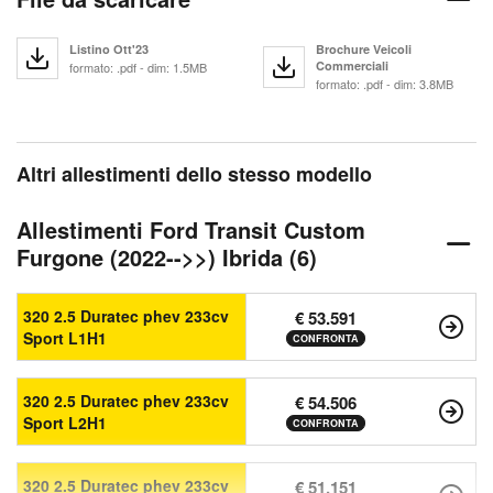
Listino Ott'23
Brochure Veicoli
Commerciali
formato: .pdf - dim: 1.5MB
formato: .pdf - dim: 3.8MB
Altri allestimenti dello stesso modello
Allestimenti Ford Transit Custom
Furgone (2022-->>) Ibrida (6)
320 2.5 Duratec phev 233cv
€ 53.591
Sport L1H1
CONFRONTA
320 2.5 Duratec phev 233cv
€ 54.506
Sport L2H1
CONFRONTA
320 2.5 Duratec phev 233cv
€ 51.151