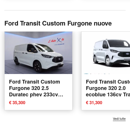
Ford Transit Custom Furgone nuove
Ford Transit Custom
Ford Transit Cus
Furgone 320 2.5
Furgone 320 2.0
Duratec phev 233cv
ecoblue 136cv Tra
Trend L2H1 nuova a
L2H1 nuova a Al
€ 35,300
€ 31,300
Trezzano sul Naviglio
Laziale
Vedi tutte