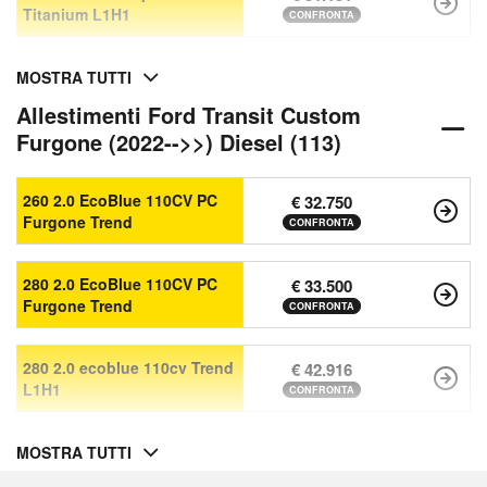
Titanium L1H1
CONFRONTA
MOSTRA TUTTI
Allestimenti Ford Transit Custom
Furgone (2022-->>) Diesel (113)
260 2.0 EcoBlue 110CV PC
€ 32.750
Furgone Trend
CONFRONTA
280 2.0 EcoBlue 110CV PC
€ 33.500
Furgone Trend
CONFRONTA
280 2.0 ecoblue 110cv Trend
€ 42.916
L1H1
CONFRONTA
MOSTRA TUTTI