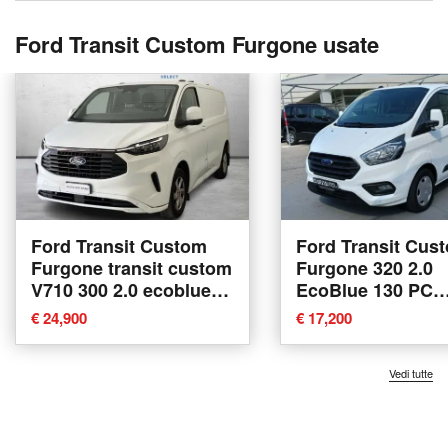
Ford Transit Custom Furgone usate
Ford Transit Custom
Ford Transit Cus
Furgone transit custom
Furgone 320 2.0
V710 300 2.0 ecoblue
EcoBlue 130 PC
170cv Titanium L2H1
Furgone Trend de
€ 24,900
€ 17,200
A8 del 2023 usata a
usata a Desenzan
Como
Garda
Vedi tutte