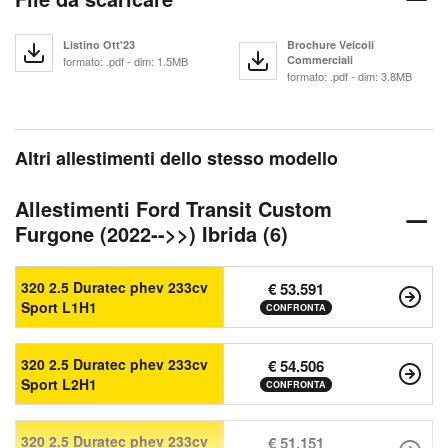
Listino Ott'23
Brochure Veicoli
Commerciali
formato: .pdf - dim: 1.5MB
formato: .pdf - dim: 3.8MB
Altri allestimenti dello stesso modello
Allestimenti Ford Transit Custom
Furgone (2022-->>) Ibrida (6)
320 2.5 Duratec phev 233cv
€ 53.591
Sport L1H1
CONFRONTA
320 2.5 Duratec phev 233cv
€ 54.506
Sport L2H1
CONFRONTA
320 2.5 Duratec phev 233cv
€ 51.151