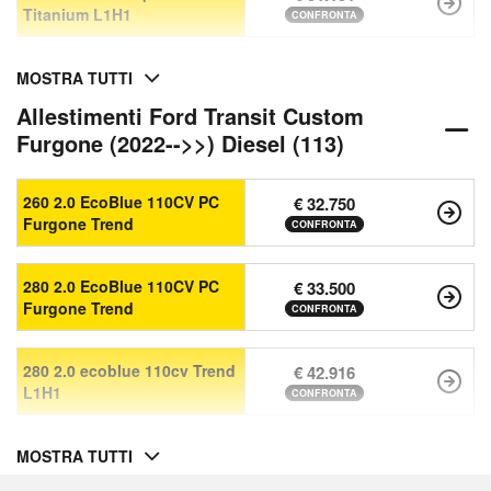
Titanium L1H1
CONFRONTA
MOSTRA TUTTI
Allestimenti Ford Transit Custom
Furgone (2022-->>) Diesel (113)
260 2.0 EcoBlue 110CV PC
€ 32.750
Furgone Trend
CONFRONTA
280 2.0 EcoBlue 110CV PC
€ 33.500
Furgone Trend
CONFRONTA
280 2.0 ecoblue 110cv Trend
€ 42.916
L1H1
CONFRONTA
MOSTRA TUTTI