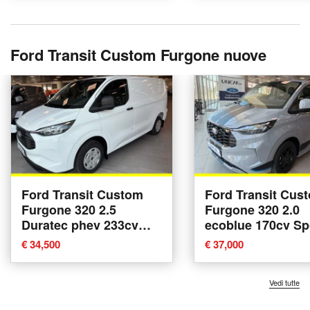
Ford Transit Custom Furgone nuove
Ford Transit Custom
Ford Transit Cus
Furgone 320 2.5
Furgone 320 2.0
Duratec phev 233cv
ecoblue 170cv Sp
Trend L1H1 nuova a
L1H1 A8 nuova a 
€ 34,500
€ 37,000
Alba
Vedi tutte