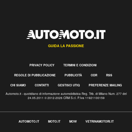
GUIDA LA PASSIONE
PRIVACY POLICY
TERMINI E CONDIZIONI
REGOLE DI PUBBLICAZIONE
PUBBLICITÀ
ODR
RSS
CHI SIAMO
CONTATTI
GESTISCI UTIQ
PREFERENZE MAILING
Automoto.it - quotidiano di informazione automobilistica Reg. Trib. di Milano Num. 277 del
24.05.2011 © 2012-2026 CRM S.r.l. P.Iva 11921100159
AUTOMOTO.IT
MOTO.IT
MOW
VETRINAMOTORI.IT