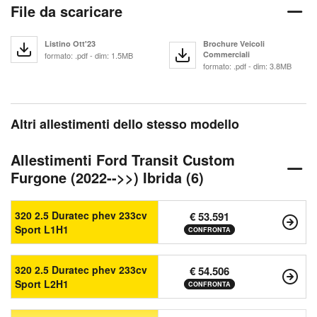
File da scaricare
Listino Ott'23
Brochure Veicoli
Commerciali
formato: .pdf - dim: 1.5MB
formato: .pdf - dim: 3.8MB
Altri allestimenti dello stesso modello
Allestimenti Ford Transit Custom
Furgone (2022-->>) Ibrida (6)
320 2.5 Duratec phev 233cv
€ 53.591
Sport L1H1
CONFRONTA
320 2.5 Duratec phev 233cv
€ 54.506
Sport L2H1
CONFRONTA