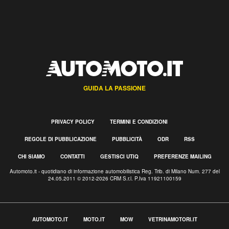
GUIDA LA PASSIONE
PRIVACY POLICY
TERMINI E CONDIZIONI
REGOLE DI PUBBLICAZIONE
PUBBLICITÀ
ODR
RSS
CHI SIAMO
CONTATTI
GESTISCI UTIQ
PREFERENZE MAILING
Automoto.it - quotidiano di informazione automobilistica Reg. Trib. di Milano Num. 277 del
24.05.2011 © 2012-2026 CRM S.r.l. P.Iva 11921100159
AUTOMOTO.IT
MOTO.IT
MOW
VETRINAMOTORI.IT