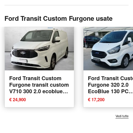
Ford Transit Custom Furgone usate
Ford Transit Custom
Ford Transit Cus
Furgone transit custom
Furgone 320 2.0
V710 300 2.0 ecoblue
EcoBlue 130 PC
170cv Titanium L2H1
Furgone Trend de
€ 24,900
€ 17,200
A8 del 2023 usata a
usata a Desenzan
Como
Garda
Vedi tutte