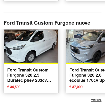
Ford Transit Custom Furgone nuove
Ford Transit Custom
Ford Transit Cus
Furgone 320 2.5
Furgone 320 2.0
Duratec phev 233cv
ecoblue 170cv Sp
Trend L1H1 nuova a
L1H1 A8 nuova a 
€ 34,500
€ 37,000
Alba
Vedi tutte