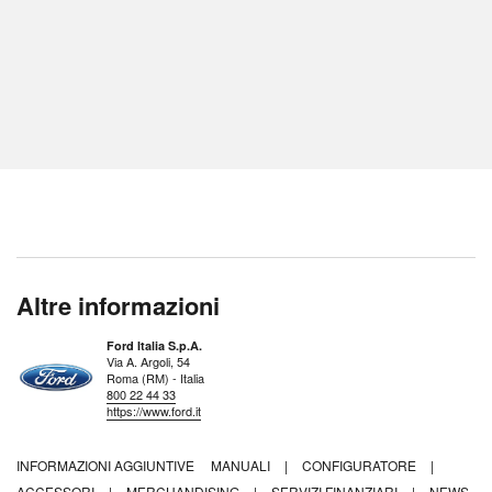
Altre informazioni
Ford Italia S.p.A.
Via A. Argoli, 54
Roma (RM) - Italia
800 22 44 33
https://www.ford.it
INFORMAZIONI AGGIUNTIVE
MANUALI
|
CONFIGURATORE
|
ACCESSORI
|
MERCHANDISING
|
SERVIZI FINANZIARI
|
NEWS