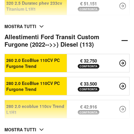
320 2.5 Duratec phev 233cv
€ 51.151
Titanium L1H1
CONFRONTA
MOSTRA TUTTI
Allestimenti Ford Transit Custom
Furgone (2022-->>) Diesel (113)
260 2.0 EcoBlue 110CV PC
€ 32.750
Furgone Trend
CONFRONTA
280 2.0 EcoBlue 110CV PC
€ 33.500
Furgone Trend
CONFRONTA
280 2.0 ecoblue 110cv Trend
€ 42.916
L1H1
CONFRONTA
MOSTRA TUTTI