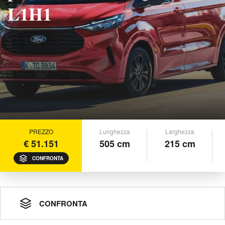
L1H1
PREZZO
Lunghezza
Larghezza
€ 51.151
505 cm
215 cm
CONFRONTA
CONFRONTA