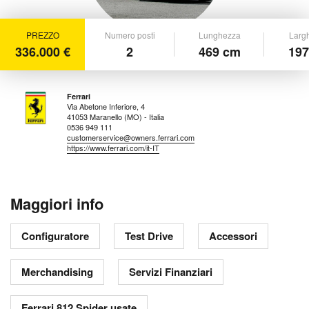
PREZZO
Numero posti
Lunghezza
Larg
336.000 €
2
469 cm
197
Ferrari
Via Abetone Inferiore, 4
41053 Maranello (MO) - Italia
0536 949 111
customerservice@owners.ferrari.com
https://www.ferrari.com/it-IT
Maggiori info
Configuratore
Test Drive
Accessori
Merchandising
Servizi Finanziari
Ferrari 812 Spider usate