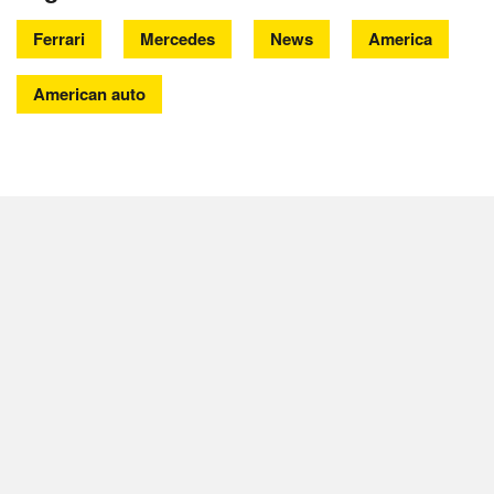
Ferrari
Mercedes
News
America
American auto