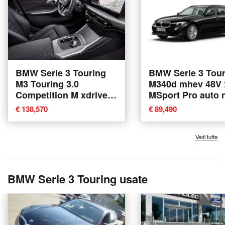
BMW Serie 3 Touring
BMW Serie 3 Tour
M3 Touring 3.0
M340d mhev 48V xdrive
Competition M xdrive
MSport Pro auto 
auto nuova a Torino
a Torino
€ 138,570
€ 89,490
Vedi tutte
BMW Serie 3 Touring usate