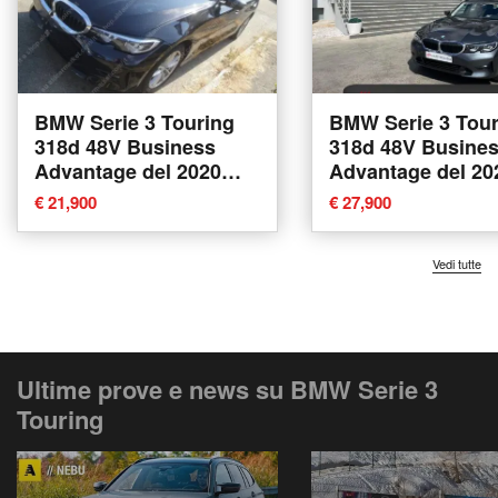
BMW Serie 3 Touring
BMW Serie 3 Tour
318d 48V Business
318d 48V Business
Advantage del 2020
Advantage del 20
usata a Tricase
usata a Tricase
€ 21,900
€ 27,900
Vedi tutte
Ultime prove e news su BMW Serie 3
Touring