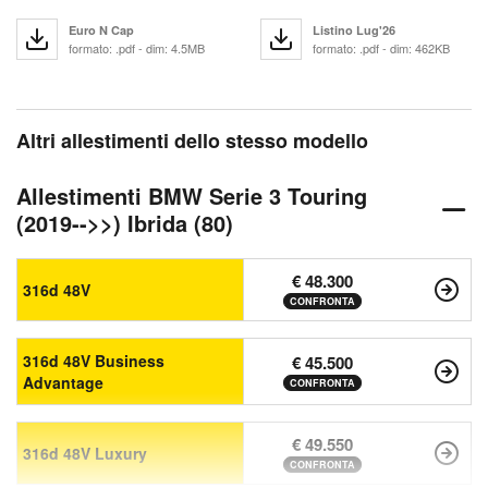
Euro N Cap
Listino Lug'26
formato: .pdf - dim: 4.5MB
formato: .pdf - dim: 462KB
Altri allestimenti dello stesso modello
Allestimenti BMW Serie 3 Touring
(2019-->>) Ibrida (80)
€ 48.300
316d 48V
CONFRONTA
316d 48V Business
€ 45.500
Advantage
CONFRONTA
€ 49.550
316d 48V Luxury
CONFRONTA