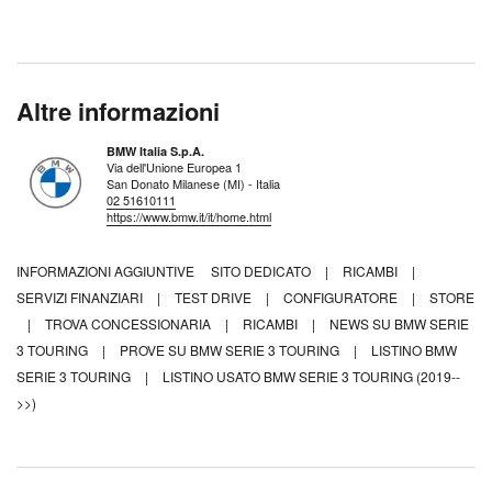
Altre informazioni
BMW Italia S.p.A.
Via dell'Unione Europea 1
San Donato Milanese (MI) - Italia
02 51610111
https://www.bmw.it/it/home.html
INFORMAZIONI AGGIUNTIVE
SITO DEDICATO
|
RICAMBI
|
SERVIZI FINANZIARI
|
TEST DRIVE
|
CONFIGURATORE
|
STORE
|
TROVA CONCESSIONARIA
|
RICAMBI
|
NEWS SU BMW SERIE
3 TOURING
|
PROVE SU BMW SERIE 3 TOURING
|
LISTINO BMW
SERIE 3 TOURING
|
LISTINO USATO BMW SERIE 3 TOURING (2019--
>>)