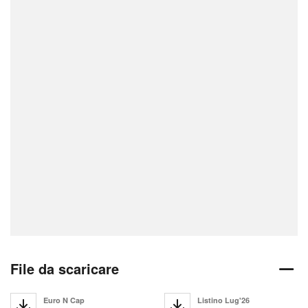
File da scaricare
Euro N Cap
Listino Lug'26