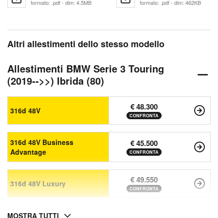
formato: .pdf - dim: 4.5MB
formato: .pdf - dim: 462KB
Altri allestimenti dello stesso modello
Allestimenti BMW Serie 3 Touring
(2019-->>) Ibrida (80)
€ 48.300
316d 48V
CONFRONTA
316d 48V Business
€ 45.500
Advantage
CONFRONTA
€ 49.550
316d 48V Luxury
CONFRONTA
MOSTRA TUTTI