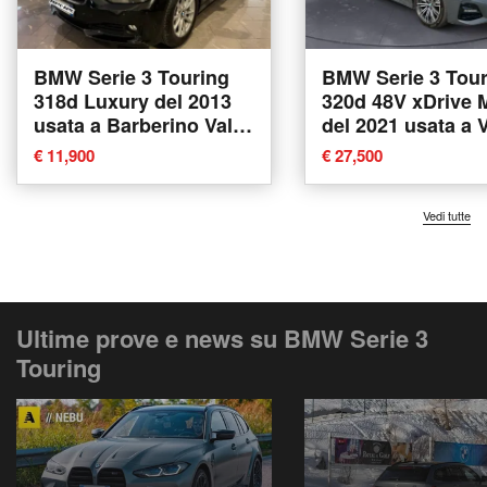
BMW Serie 3 Touring
BMW Serie 3 Tour
318d Luxury del 2013
320d 48V xDrive Msport
usata a Barberino Val
del 2021 usata a 
d'Elsa
€ 11,900
€ 27,500
Vedi tutte
Ultime prove e news su BMW Serie 3
Touring