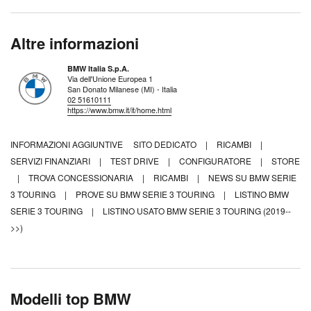
Altre informazioni
BMW Italia S.p.A.
Via dell'Unione Europea 1
San Donato Milanese (MI) - Italia
02 51610111
https://www.bmw.it/it/home.html
INFORMAZIONI AGGIUNTIVE
SITO DEDICATO
|
RICAMBI
|
SERVIZI FINANZIARI
|
TEST DRIVE
|
CONFIGURATORE
|
STORE
|
TROVA CONCESSIONARIA
|
RICAMBI
|
NEWS SU BMW SERIE
3 TOURING
|
PROVE SU BMW SERIE 3 TOURING
|
LISTINO BMW
SERIE 3 TOURING
|
LISTINO USATO BMW SERIE 3 TOURING (2019--
>>)
Modelli top BMW