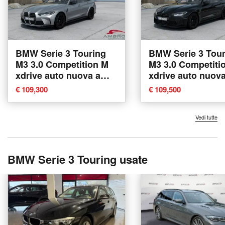
BMW Serie 3 Touring
BMW Serie 3 Tour
M3 3.0 Competition M
M3 3.0 Competition M
xdrive auto nuova a
xdrive auto nuova
Corciano
Corciano
€ 109,300
€ 109,500
Vedi tutte
BMW Serie 3 Touring usate