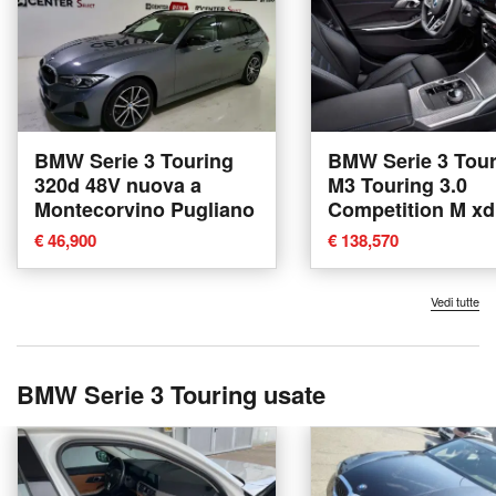
BMW Serie 3 Touring
BMW Serie 3 Tour
320d 48V nuova a
M3 Touring 3.0
Montecorvino Pugliano
Competition M xd
auto nuova a Tor
€ 46,900
€ 138,570
Vedi tutte
BMW Serie 3 Touring usate