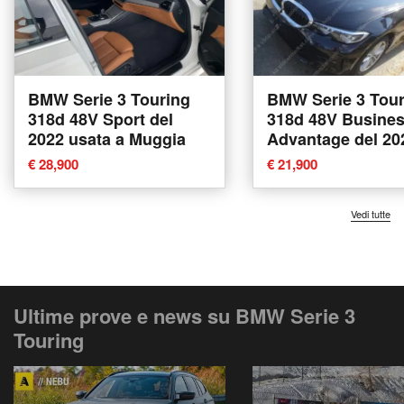
BMW Serie 3 Touring
BMW Serie 3 Tour
318d 48V Sport del
318d 48V Business
2022 usata a Muggia
Advantage del 20
usata a Tricase
€ 28,900
€ 21,900
Vedi tutte
Ultime prove e news su BMW Serie 3
Touring