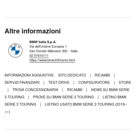
Altre informazioni
BMW Italia S.p.A.
Via dell'Unione Europea 1
San Donato Milanese (MI) - Italia
02 51610111
https://www.bmw.it/it/home.html
INFORMAZIONI AGGIUNTIVE
SITO DEDICATO
|
RICAMBI
|
SERVIZI FINANZIARI
|
TEST DRIVE
|
CONFIGURATORE
|
STORE
|
TROVA CONCESSIONARIA
|
RICAMBI
|
NEWS SU BMW SERIE
3 TOURING
|
PROVE SU BMW SERIE 3 TOURING
|
LISTINO BMW
SERIE 3 TOURING
|
LISTINO USATO BMW SERIE 3 TOURING (2019--
>>)