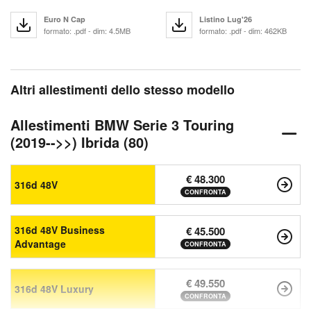
Euro N Cap
Listino Lug'26
formato: .pdf - dim: 4.5MB
formato: .pdf - dim: 462KB
Altri allestimenti dello stesso modello
Allestimenti BMW Serie 3 Touring
(2019-->>) Ibrida (80)
€ 48.300
316d 48V
CONFRONTA
316d 48V Business
€ 45.500
Advantage
CONFRONTA
€ 49.550
316d 48V Luxury
CONFRONTA