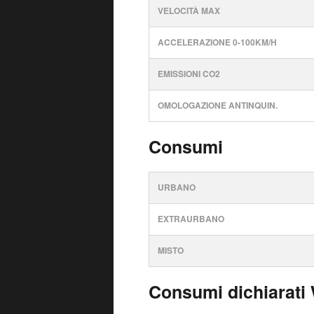
VELOCITÀ MAX
ACCELERAZIONE 0-100KM/H
EMISSIONI CO2
OMOLOGAZIONE ANTINQUIN.
Consumi
URBANO
EXTRAURBANO
MISTO
Consumi dichiarati