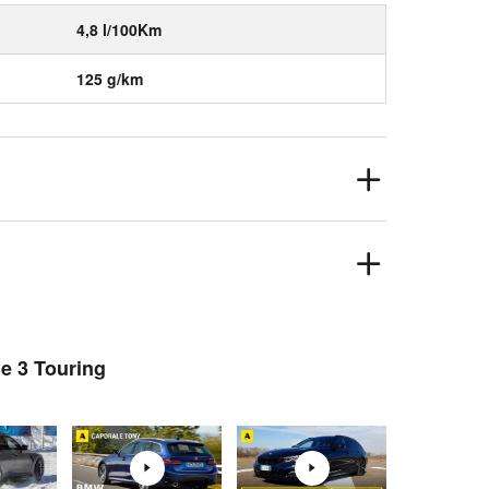
4,8 l/100Km
125 g/km
ie 3 Touring