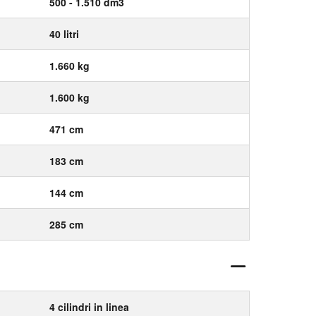
500 - 1.510 dm3
40 litri
1.660 kg
1.600 kg
471 cm
183 cm
144 cm
285 cm
4 cilindri in linea