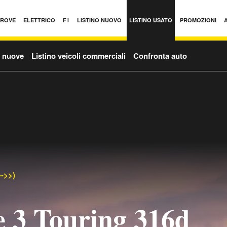
PROVE
ELETTRICO
F1
LISTINO NUOVO
LISTINO USATO
PROMOZIONI
o nuove
Listino veicoli commerciali
Confronta auto
-->>)
 3 Touring 316d