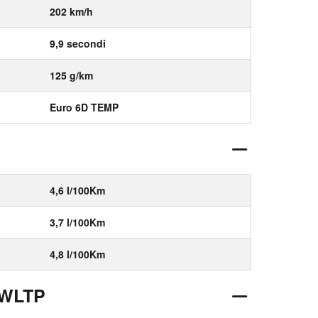
202 km/h
9,9 secondi
125 g/km
Euro 6D TEMP
4,6 l/100Km
3,7 l/100Km
4,8 l/100Km
 WLTP