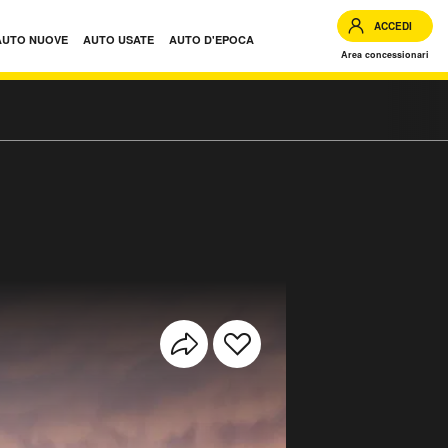
ACCEDI
AUTO NUOVE
AUTO USATE
AUTO D'EPOCA
Area concessionari