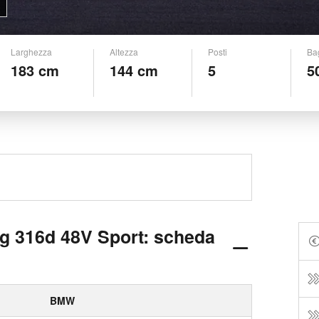
Larghezza
Altezza
Posti
Ba
183 cm
144 cm
5
5
8V Sport: scheda
BMW