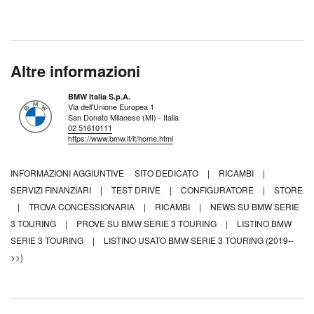
Altre informazioni
BMW Italia S.p.A.
Via dell'Unione Europea 1
San Donato Milanese (MI) - Italia
02 51610111
https://www.bmw.it/it/home.html
INFORMAZIONI AGGIUNTIVE
SITO DEDICATO
|
RICAMBI
|
SERVIZI FINANZIARI
|
TEST DRIVE
|
CONFIGURATORE
|
STORE
|
TROVA CONCESSIONARIA
|
RICAMBI
|
NEWS SU BMW SERIE
3 TOURING
|
PROVE SU BMW SERIE 3 TOURING
|
LISTINO BMW
SERIE 3 TOURING
|
LISTINO USATO BMW SERIE 3 TOURING (2019--
>>)