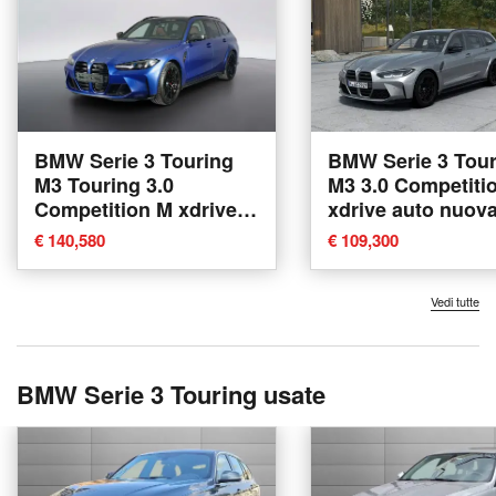
BMW Serie 3 Touring
BMW Serie 3 Tour
M3 Touring 3.0
M3 3.0 Competition M
Competition M xdrive
xdrive auto nuova
auto nuova a San
Corciano
€ 140,580
€ 109,300
Benedetto del Tronto
Vedi tutte
BMW Serie 3 Touring usate